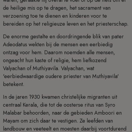
waren, geraakte hij overal te voet of op de fiets om er
de heilige mis op te dragen, het sacrament van
verzoening toe te dienen en kinderen voor te
bereiden op het religieuze leven en het priesterschap.
De enorme gestalte en doordringende blik van pater
Adeodatus wekten bij de mensen een eerbiedig
ontzag voor hem. Daarom noemden alle mensen,
ongeacht hun kaste of religie, hem liefkozend
Valyachan of Muthiyavila. Valyachan, wat
'eerbiedwaardige oudere priester van Muthiyavila'
betekent.
In de jaren 1930 kwamen christelijke migranten uit
centraal Kerala, die tot de oosterse ritus van Syro
Malabar behoorden, naar de gebieden Amboori en
Mayam om zich daar te vestigen. Ze leefden van
landbouw en veeteelt en moesten daarbij voortdurend