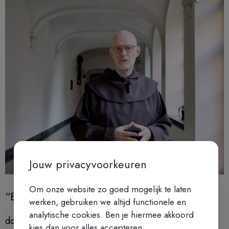
Jouw privacyvoorkeuren
Om onze website zo goed mogelijk te laten
“En wij leefden nog wel in de hoop …”
werken, gebruiken we altijd functionele en
analytische cookies. Ben je hiermee akkoord
door Paul De Bois, karmeliet
kies dan voor alles accepteren.