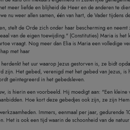
te met meer liefde en blijheid de Heer en de anderen te di
e nu weer allen samen, één van hart, de Vader tijdens de 
en, stelt de Orde zich onder haar bescherming en neemt z
eaal van de eigen toewijding." (Constituties) Maria is he
toe vraagt. Nog meer dan Elia is Maria een volledige ver
schap met haar
 herdenkt het uur waarop Jezus gestorven is, ze bidt opd
 zijn. Het gebed, verenigd met het gebed van Jezus, is h
ordt geïntegreerd in het gebedsleven.
w, is hierin een voorbeeld. Hij moedigt aan: "Een kleine v
aanbidden. Hoe kort deze gebedjes ook zijn, ze zijn Hem 
e werkzaamheden. Immers, eenmaal per jaar, gedurende 10 
. Het is ook een tijd waarin de schoonheid van de natuur