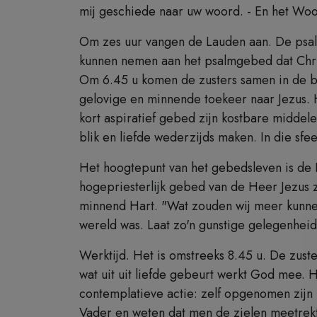
mij geschiede naar uw woord. - En het Wo
Om zes uur vangen de Lauden aan. De psalm
kunnen nemen aan het psalmgebed dat Christ
Om 6.45 u komen de zusters samen in de bi
gelovige en minnende toekeer naar Jezus. 
kort aspiratief gebed zijn kostbare midde
blik en liefde wederzijds maken. In die sfe
Het hoogtepunt van het gebedsleven is de 
hogepriesterlijk gebed van de Heer Jezus 
minnend Hart. "Wat zouden wij meer kunnen 
wereld was. Laat zo'n gunstige gelegenheid
Werktijd. Het is omstreeks 8.45 u. De zuster
wat uit uit liefde gebeurt werkt God mee. Hi
contemplatieve actie: zelf opgenomen zijn i
Vader en weten dat men de zielen meetrekt 