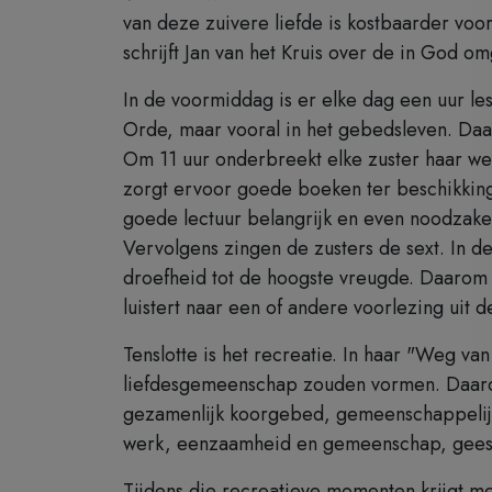
van deze zuivere liefde is kostbaarder voo
schrijft Jan van het Kruis over de in God o
In de voormiddag is er elke dag een uur les
Orde, maar vooral in het gebedsleven. Daar
Om 11 uur onderbreekt elke zuster haar werk
zorgt ervoor goede boeken ter beschikking 
goede lectuur belangrijk en even noodzakeli
Vervolgens zingen de zusters de sext. In d
droefheid tot de hoogste vreugde. Daarom z
luistert naar een of andere voorlezing uit d
Tenslotte is het recreatie. In haar "Weg va
liefdesgemeenschap zouden vormen. Daarom 
gezamenlijk koorgebed, gemeenschappelijke
werk, eenzaamheid en gemeenschap, geeste
Tijdens die recreatieve momenten krijgt me