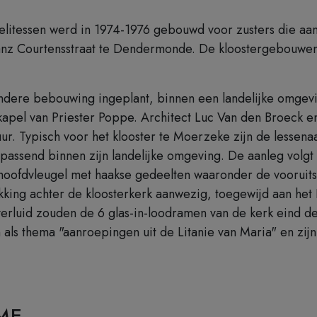
litessen werd in 1974-1976 gebouwd voor zusters die aanv
ranz Courtensstraat te Dendermonde. De kloostergebouwe
dere bebouwing ingeplant, binnen een landelijke omgeving
apel van Priester Poppe. Architect Luc Van den Broeck en
r. Typisch voor het klooster te Moerzeke zijn de lessena
passend binnen zijn landelijke omgeving. De aanleg volgt 
hoofdvleugel met haakse gedeelten waaronder de vooruitsp
ing achter de kloosterkerk aanwezig, toegewijd aan het H
rluid zouden de 6 glas-in-loodramen van de kerk eind d
als thema "aanroepingen uit de Litanie van Maria" en zij
ME