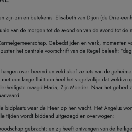
even zijn zin en betekenis. Elisabeth van Dijon (de Drie-een
unie van de morgen tot de avond en van de avond tot de 
n Karmelgemeenschap. Gebedstijden en werk, momenten v
 zuster het centrale voorschrift van de Regel beleeft: "
hangen over beemd en veld alsof ze iets van de geheimen
met een lange fluittoon heel het vogelvolkje dat weldra o
Allerheiligste maagd Maria, Zijn Moeder. Naar het gebed 
aanvaard
r de bidplaats waar de Heer op hen wacht. Het Angelus wo
lle tijden wordt biddend uitgezegd en overwogen:
oodschap gebracht; en zij heeft ontvangen van de heilig