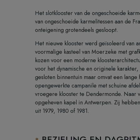
Het slotklooster van de ongeschoeide karme
van ongeschoeide karmelitessen aan de F
onteigening grotendeels gesloopt.
Het nieuwe klooster werd geïsoleerd van an
voormalige kasteel van Moerzeke met grafk
kozen voor een moderne kloosterarchitectuu
voor het dynamische en originele karakter, 
gesloten binnentuin maar omvat een lange 
opengewerkte campanile met schuine afdekk
vroegere klooster te Dendermonde. Naar ve
opgeheven kapel in Antwerpen. Zij hebben 
uit 1979, 1980 of 1981.
BEZIELING EN DAGRIT