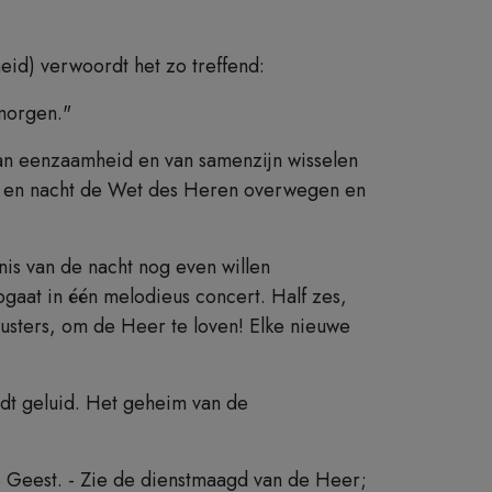
heid) verwoordt het zo treffend:
morgen."
an eenzaamheid en van samenzijn wisselen
dag en nacht de Wet des Heren overwegen en
is van de nacht nog even willen
pgaat in één melodieus concert. Half zes,
zusters, om de Heer te loven! Elke nieuwe
rdt geluid. Het geheim van de
e Geest. - Zie de dienstmaagd van de Heer;