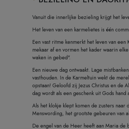
Vanuit die innerlijke bezieling krijgt het l
Het leven van een karmelietes is één comm
Een vast ritme kenmerkt het leven van ee
mekaar af en vormen het kader waarin elke
waken in gebed".
Een nieuwe dag ontwaakt. Lage mistbanken 
vasthouden. In de Karmeltuin wekt de merel 
opstaan! Geloofd zij Jezus Christus en de 
dag wordt als een geschenk uit Gods hand 
Als het klokje klept komen de zusters naa
Menswording, het grootste gebeuren van a
De engel van de Heer heeft aan Maria de b