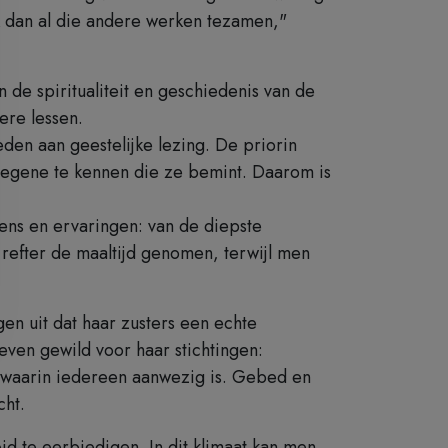
k dan al die andere werken tezamen,"
 de spiritualiteit en geschiedenis van de
ere lessen.
eden aan geestelijke lezing. De priorin
Diegene te kennen die ze bemint. Daarom is
lens en ervaringen: van de diepste
refter de maaltijd genomen, terwijl men
gen uit dat haar zusters een echte
ven gewild voor haar stichtingen:
n waarin iedereen aanwezig is. Gebed en
ht.
d te eerbiedigen. In dit klimaat kan men