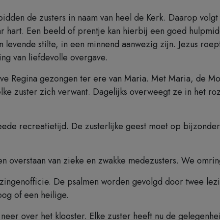
dden de zusters in naam van heel de Kerk. Daarop volgt e
ar hart. Een beeld of prentje kan hierbij een goed hulpmi
evende stilte, in een minnend aanwezig zijn. Jezus roept
ing van liefdevolle overgave.
ve Regina gezongen ter ere van Maria. Met Maria, de Moed
elke zuster zich verwant. Dagelijks overweegt ze in het 
e recreatietijd. De zusterlijke geest moet op bijzondere
ten overstaan van zieke en zwakke medezusters. We omring
lezingenofficie. De psalmen worden gevolgd door twee lez
oog of een heilige.
 neer over het klooster. Elke zuster heeft nu de gelegenh