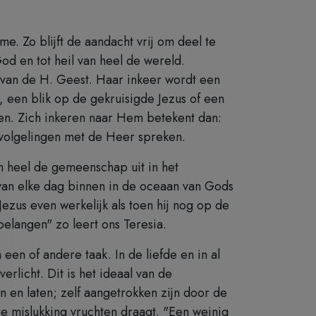
. Zo blijft de aandacht vrij om deel te
od en tot heil van heel de wereld.
 van de H. Geest. Haar inkeer wordt een
een blik op de gekruisigde Jezus of een
nen. Zich inkeren naar Hem betekent dan:
r volgelingen met de Heer spreken.
n heel de gemeenschap uit in het
 van elke dag binnen in de oceaan van Gods
zus even werkelijk als toen hij nog op de
elangen" zo leert ons Teresia.
 een of andere taak. In de liefde en in al
erlicht. Dit is het ideaal van de
n en laten; zelf aangetrokken zijn door de
re mislukking vruchten draagt. "Een weinig