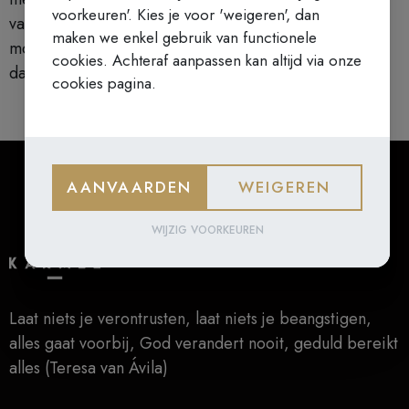
voorkeuren'. Kies je voor 'weigeren', dan
vanwege hun besmettelijke ziekte in quarantaine
maken we enkel gebruik van functionele
moesten wonen. Negen broeders en paters verloren
cookies. Achteraf aanpassen kan altijd via onze
daarbij hun leven.
cookies pagina.
AANVAARDEN
WEIGEREN
WIJZIG VOORKEUREN
Laat niets je verontrusten, laat niets je beangstigen,
alles gaat voorbij, God verandert nooit, geduld bereikt
alles (Teresa van Ávila)