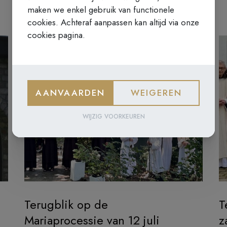
maken we enkel gebruik van functionele
cookies. Achteraf aanpassen kan altijd via onze
cookies pagina.
AANVAARDEN
WEIGEREN
WIJZIG VOORKEUREN
Terugblik op de
T
Mariaprocessie van 12 juli
z