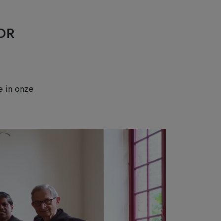
OR
e in onze