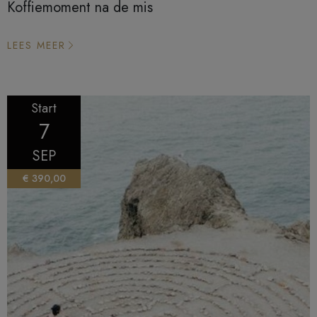
Koffiemoment na de mis
LEES MEER
Start
7
SEP
€ 390,00