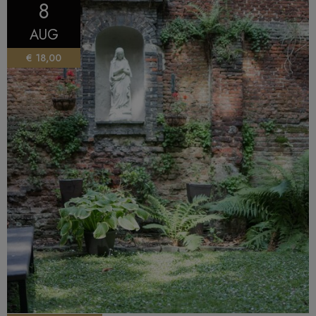
8
AUG
€ 18,00