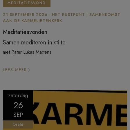
MEDITATIEAVOND
21 SEPTEMBER 2026 - HET RUSTPUNT | SAMENKOMST
AAN DE KARMELIETENKERK
Meditatieavonden
Samen mediteren in stilte
met Pater Lukas Martens
LEES MEER
zaterdag
26
SEP
Gratis