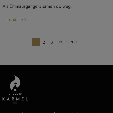
Als Emmaüsgangers samen op weg.
LEES MEER
1
2
3
VOLGENDE