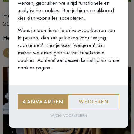
werken, gebruiken we altijd functionele en
analytische cookies. Ben je hiermee akkoord
Homilie Pater Lukas Martens 9 augustus
kies dan voor alles accepteren.
2026 : 19de zondag door het Jaar
Wens je toch liever je privacyvoorkeuren aan
te passen, dan kan je kiezen voor 'Wijzig
Heer, red ons, wij vergaan
voorkeuren'. Kies je voor 'weigeren', dan
maken we enkel gebruik van functionele
cookies. Achteraf aanpassen kan altijd via onze
cookies pagina.
AANVAARDEN
WEIGEREN
WIJZIG VOORKEUREN