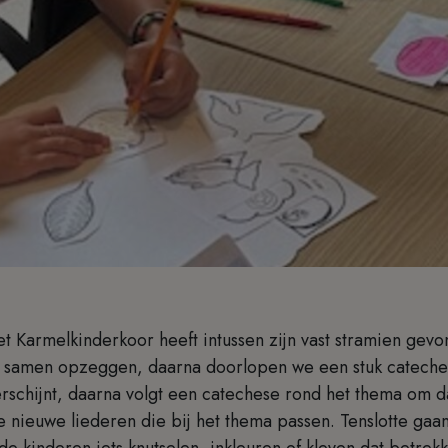
t Karmelkinderkoor heeft intussen zijn vast stramien gev
 samen opzeggen, daarna doorlopen we een stuk cateche
rschijnt, daarna volgt een catechese rond het thema om d
e nieuwe liederen die bij het thema passen. Tenslotte gaa
e kinderen iets knutselen, inkleuren of kleven dat betrekk