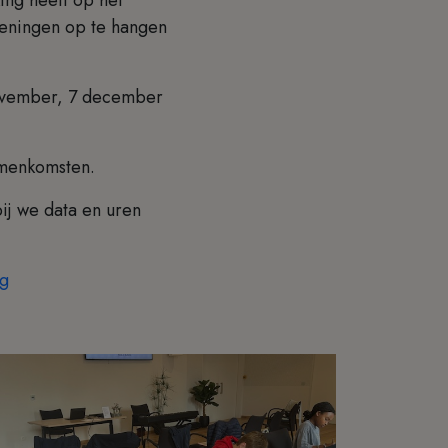
keningen op te hangen
november, 7 december
samenkomsten.
ij we data en uren
ng