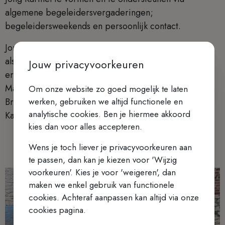
algemene begeleidersvergaderingen;
begeleidersweekends en persoonlijk contact.
Jong Karmel kernteam bestaat zowel uit begeleiders
als uit een aantal 'oud-leiding' die al over heel wat
Jouw privacyvoorkeuren
ervaring in het jeugdwerk beschikken. Katharina
Mabilde is momenteel voorzitter, Valerie de
Om onze website zo goed mogelijk te laten
werken, gebruiken we altijd functionele en
Brabanter, Thomas Goyvaerts, Samuel Goyvaerts en
analytische cookies. Ben je hiermee akkoord
Kaat Plasmans zijn de andere leden van het kernteam.
kies dan voor alles accepteren.
Wens je toch liever je privacyvoorkeuren aan
te passen, dan kan je kiezen voor 'Wijzig
voorkeuren'. Kies je voor 'weigeren', dan
maken we enkel gebruik van functionele
cookies. Achteraf aanpassen kan altijd via onze
cookies pagina.