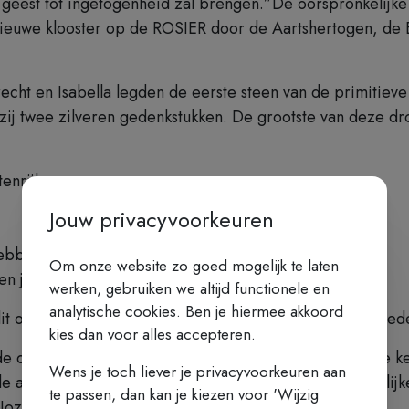
 geest tot ingetogenheid zal brengen.”De oorspronkelijke
nieuwe klooster op de ROSIER door de Aartshertogen, de B
ht en Isabella legden de eerste steen van de primitiev
ij twee zilveren gedenkstukken. De grootste van deze droe
enrijk,
Jouw privacyvoorkeuren
hebben,
Om onze website zo goed mogelijk te laten
en jare 1615”
werken, gebruiken we altijd functionele en
analytische cookies. Ben je hiermee akkoord
it opschrift:“Toegewijd aan de gelukzalige Teresia, moed
kies dan voor alles accepteren.
e de beeldenaar van de aartshertog Albrecht en op de kee
Wens je toch liever je privacyvoorkeuren aan
akten van het klooster blijkt dat kerk en klooster tegelij
te passen, dan kan je kiezen voor 'Wijzig
 Jozef. Op 24 april 1614 werd Teresia zalig verklaard.