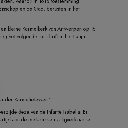
 akten, waarbij in 1615 toestemming
isschop en de Stad, berusten in het
e en kleine Karmelkerk van Antwerpen op 15
g het volgende opschrift in het Latijn:
er der Karmelietessen.”
rzijde deze van de Infante Isabella. Er
kertijd aan de ondertussen zaligverklaarde