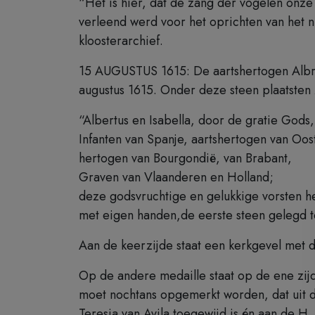
“Het is hier, dat de zang der vogelen onze
verleend werd voor het oprichten van het 
kloosterarchief.
15 AUGUSTUS 1615: De aartshertogen Albrec
augustus 1615. Onder deze steen plaatsten z
“Albertus en Isabella, door de gratie Gods,
Infanten van Spanje, aartshertogen van Oost
hertogen van Bourgondië, van Brabant,
Graven van Vlaanderen en Holland;
deze godsvruchtige en gelukkige vorsten 
met eigen handen,de eerste steen gelegd t
Aan de keerzijde staat een kerkgevel met d
Op de andere medaille staat op de ene zijd
moet nochtans opgemerkt worden, dat uit de 
Teresia van Avila toegewijd is én aan de H.