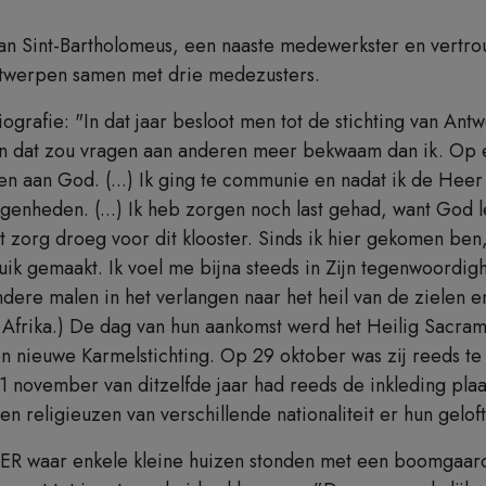
nt-Bartholomeus, een naaste medewerkster en vertrouwel
Antwerpen samen met drie medezusters.
ografie: "In dat jaar besloot men tot de stichting van Ant
n dat zou vragen aan anderen meer bekwaam dan ik. Op een
 aan God. (...) Ik ging te communie en nadat ik de Heer o
legenheden. (...) Ik heb zorgen noch last gehad, want God 
t zorg droeg voor dit klooster. Sinds ik hier gekomen be
ik gemaakt. Ik voel me bijna steeds in Zijn tegenwoordig
dere malen in het verlangen naar het heil van de zielen en
van Afrika.) De dag van hun aankomst werd het Heilig Sacra
n nieuwe Karmelstichting. Op 29 oktober was zij reeds te
1 november van ditzelfde jaar had reeds de inkleding plaa
n religieuzen van verschillende nationaliteit er hun geloft
ER waar enkele kleine huizen stonden met een boomgaard