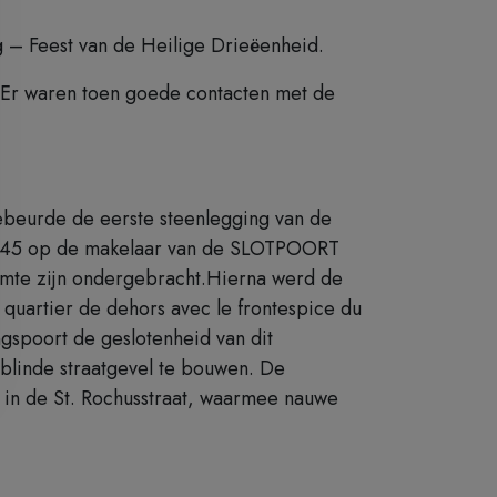
g – Feest van de Heilige Drieëenheid.
. Er waren toen goede contacten met de
gebeurde de eerste steenlegging van de
0-1645 op de makelaar van de SLOTPOORT
ruimte zijn ondergebracht.Hierna werd de
 quartier de dehors avec le frontespice du
ngspoort de geslotenheid van dit
n blinde straatgevel te bouwen. De
r in de St. Rochusstraat, waarmee nauwe