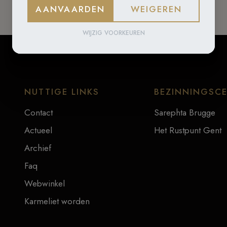
AANVAARDEN
WEIGEREN
WIJZIG VOORKEUREN
NUTTIGE LINKS
BEZINNINGSC
Contact
Sarephta Brugge
Actueel
Het Rustpunt Gent
Archief
Faq
Webwinkel
Karmeliet worden