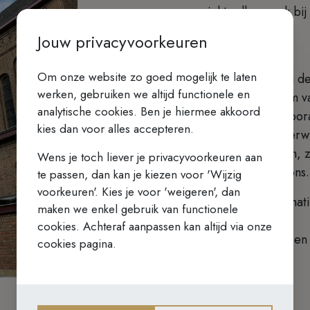
van gezicht, elkaar ook bi
aanspreken.
Jouw privacyvoorkeuren
Welkom!
Om onze website zo goed mogelijk te laten
U kunt lid te worden van de
werken, gebruiken we altijd functionele en
Ook al woont u op 15 km va
analytische cookies. Ben je hiermee akkoord
en dag, wij willen van voo
kies dan voor alles accepteren.
Dan kunnen we u ook verwi
Wie zich laat inschrijven, 
Wens je toch liever je privacyvoorkeuren aan
Die hoort dan ook van ons.
te passen, dan kan je kiezen voor 'Wijzig
voorkeuren'. Kies je voor 'weigeren', dan
U weet dat wij uw informa
maken we enkel gebruik van functionele
houden?
cookies. Achteraf aanpassen kan altijd via onze
Beschouw dit maar als een 
cookies pagina.
hand.