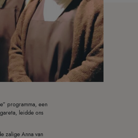
ee” programma, een
gareta, leidde ons
e zalige Anna van