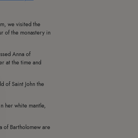
m, we visited the
ur of the monastery in
essed Anna of
r at the time and
d of Saint John the
in her white mantle,
nna of Bartholomew are