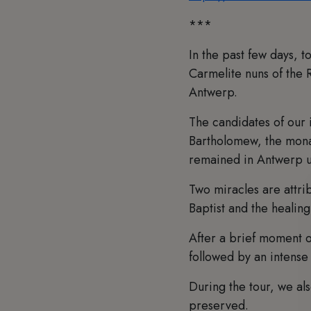
***
In the past few days, 
Carmelite nuns of the 
Antwerp.
The candidates of our 
Bartholomew, the mona
remained in Antwerp u
Two miracles are attri
Baptist and the healin
After a brief moment o
followed by an intens
During the tour, we al
preserved.