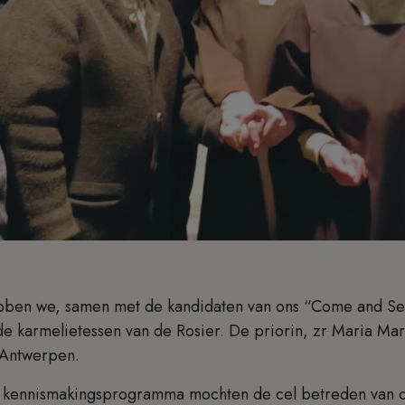
bben we, samen met de kandidaten van ons “Come and S
e karmelietessen van de Rosier. De priorin, zr Maria Mar
n Antwerpen.
s kennismakingsprogramma mochten de cel betreden van d