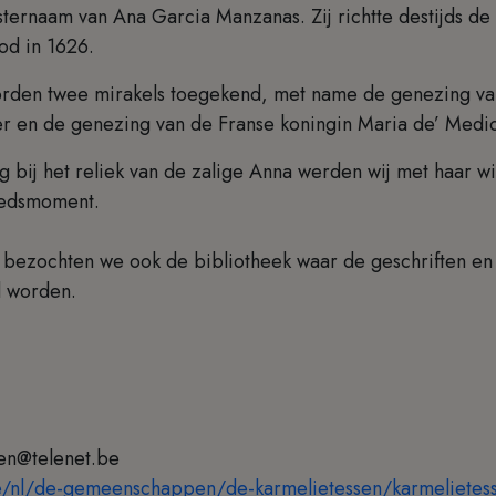
ternaam van Ana Garcia Manzanas. Zij richtte destijds de 
od in 1626.
orden twee mirakels toegekend, met name de genezing va
r en de genezing van de Franse koningin Maria de’ Medi
 bij het reliek van de zalige Anna werden wij met haar w
bedsmoment.
g bezochten we ook de bibliotheek waar de geschriften en
d worden.
en@telenet.be
e/nl/de-gemeenschappen/de-karmelietessen/karmelietes