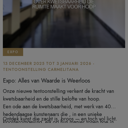
EXPO
13 DECEMBER 2025 TOT 3 JANUARI 2026 -
TENTOONSTELLING CARMELITANA
Expo: Alles van Waarde is Weerloos
Onze nieuwe tentoonstelling verkent de kracht van
kwetsbaarheid en de stille belofte van hoop.
Een ode aan de kwetsbaarheid, met werk van 40
hedendaagse kunstenaars die , in een unieke
Ontdek kunst die zacht is, broos — en toch vol licht.
kloosteromgeving, elk op hun manier tonen hoe in