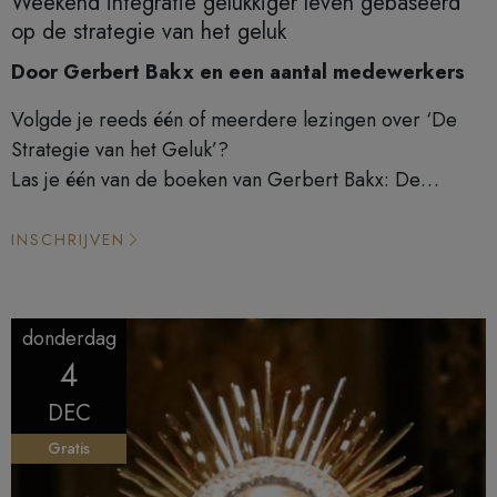
Weekend integratie gelukkiger leven gebaseerd
op de strategie van het geluk
Door Gerbert Bakx en een aantal medewerkers
Volgde je reeds één of meerdere lezingen over ‘De
Strategie van het Geluk’?
Las je één van de boeken van Gerbert Bakx: De
Strategie van het Geluk,
Gelukkiger Leven, Dansen tussen mogelijkheden en
INSCHRIJVEN
werkelijkheden, Vrede
begint in je eigen geest? Wil je deze inzichten graag
verder integreren in je
donderdag
eigen leven? Volg je op dit moment het
4
Integratietraject Gelukkiger Leven?
DEC
Dan kan dit een extra dimensie geven aan de
gesprekken van je groep. Wil je
Gratis
een moment van reflectie voor jezelf om méér geluk in