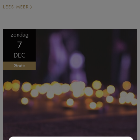
fragiliteit een nieuw begin schuilt.
LEES MEER
zondag
7
DEC
Gratis