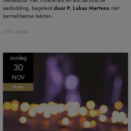
Gebedsuur met rozenkrans en eucharistische
aanbidding, begeleid
door P. Lukas Martens
met
karmelitaanse teksten.
Eerste donderdag van de maand van 19u00 tot 20u15.
LEES MEER
zondag
30
NOV
Gratis