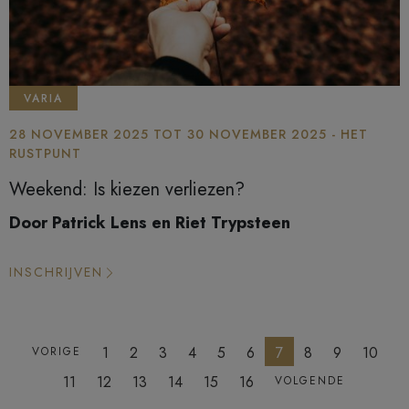
VARIA
28 NOVEMBER 2025 TOT 30 NOVEMBER 2025 - HET
RUSTPUNT
Weekend: Is kiezen verliezen?
Door Patrick Lens en Riet Trypsteen
INSCHRIJVEN
1
2
3
4
5
6
7
8
9
10
VORIGE
11
12
13
14
15
16
VOLGENDE