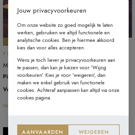
Jouw privacyvoorkeuren
Om onze website zo goed mogelijk te laten
werken, gebruiken we altijd functionele en
analytische cookies. Ben je hiermee akkoord
MINICONFERENTIES
kies dan voor alles accepteren.
7 DECEMBER 2025 - HET RUSTPUNT
Wens je toch liever je privacyvoorkeuren aan
Miniconferenties adventstijd
te passen, dan kan je kiezen voor 'Wijzig
voorkeuren'. Kies je voor 'weigeren', dan
Piet Hoornaert
maken we enkel gebruik van functionele
Volgende data: 14/12/25 - 21/12/25
cookies. Achteraf aanpassen kan altijd via onze
cookies pagina.
INSCHRIJVEN
AANVAARDEN
WEIGEREN
zondag