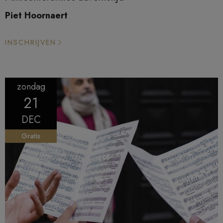
Piet Hoornaert
INSCHRIJVEN
zondag
21
DEC
Gratis