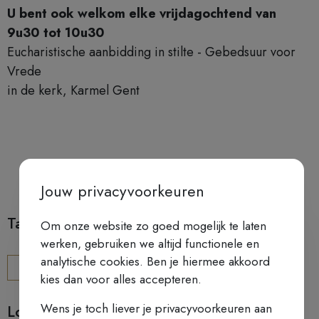
U bent ook welkom elke vrijdagochtend van
9u30 tot 10u30
Eucharistische aanbidding in stilte - Gebedsuur voor
Vrede
in de kerk, Karmel Gent
Jouw privacyvoorkeuren
Tags
Om onze website zo goed mogelijk te laten
werken, gebruiken we altijd functionele en
analytische cookies. Ben je hiermee akkoord
CHRISTELIJK GELOOF
EVANGELIE
kies dan voor alles accepteren.
Wens je toch liever je privacyvoorkeuren aan
Locatie