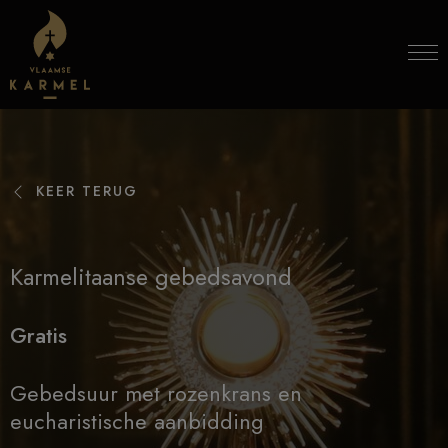
Skip to content
KEER TERUG
Karmelitaanse gebedsavond
Gratis
Gebedsuur met rozenkrans en
eucharistische aanbidding