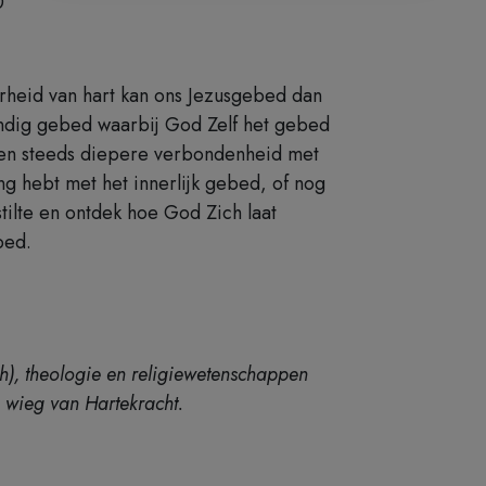
0
heid van hart kan ons Jezusgebed dan
ndig gebed waarbij God Zelf het gebed
 een steeds diepere verbondenheid met
ng hebt met het innerlijk gebed, of nog
ilte en ontdek hoe God Zich laat
bed.
ch), theologie en religiewetenschappen
 wieg van Hartekracht.