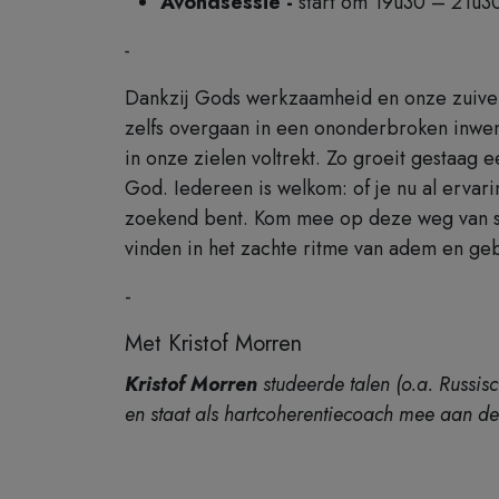
Avondsessie -
start om 19u30 – 21u3
-
Dankzij Gods werkzaamheid en onze zuiver
zelfs overgaan in een ononderbroken inwe
in onze zielen voltrekt. Zo groeit gestaag
God. Iedereen is welkom: of je nu al ervari
zoekend bent. Kom mee op deze weg van st
vinden in het zachte ritme van adem en ge
-
Met Kristof Morren
Kristof Morren
studeerde talen (o.a. Russis
en staat als hartcoherentiecoach mee aan de