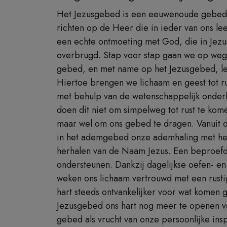
Het Jezusgebed is een eeuwenoude gebedstr
richten op de Heer die in ieder van ons lee
een echte ontmoeting met God, die in Jezus 
overbrugd. Stap voor stap gaan we op weg. 
gebed, en met name op het Jezusgebed, lere
Hiertoe brengen we lichaam en geest tot r
met behulp van de wetenschappelijk onde
doen dit niet om simpelweg tot rust te kom
maar wel om ons gebed te dragen. Vanuit de
in het ademgebed onze ademhaling met het 
herhalen van de Naam Jezus. Een beproefd
ondersteunen. Dankzij dagelijkse oefen- e
weken ons lichaam vertrouwd met een rusti
hart steeds ontvankelijker voor wat komen 
Jezusgebed ons hart nog meer te openen voo
gebed als vrucht van onze persoonlijke insp