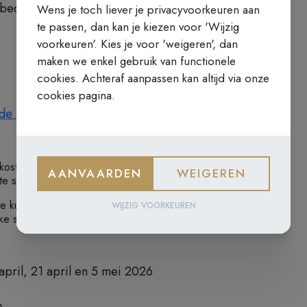
ebed van een actieve naar een meer
Wens je toch liever je privacyvoorkeuren aan
te passen, dan kan je kiezen voor 'Wijzig
voorkeuren'. Kies je voor 'weigeren', dan
maken we enkel gebruik van functionele
cookies. Achteraf aanpassen kan altijd via onze
cookies pagina.
 de reeks
ost voor de volledige reeks. Het is niet
AANVAARDEN
WEIGEREN
te schrijven.
p je kunt deelnemen: van 14u30 tot 16u30 of
WIJZIG VOORKEUREN
ke sessie je ingeschreven bent.
 april, 21 april en 5 mei 2026