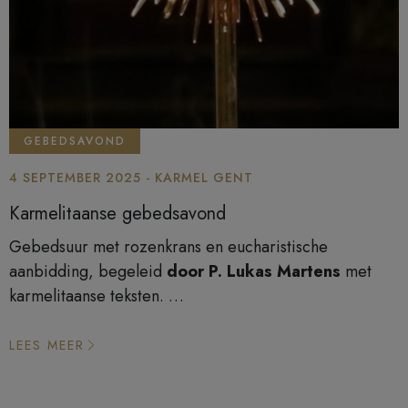
GEBEDSAVOND
4 SEPTEMBER 2025 - KARMEL GENT
Karmelitaanse gebedsavond
Gebedsuur met rozenkrans en eucharistische
aanbidding, begeleid
door P. Lukas Martens
met
karmelitaanse teksten.
Eerste donderdag van de maand van 19u00 tot 20u15.
LEES MEER