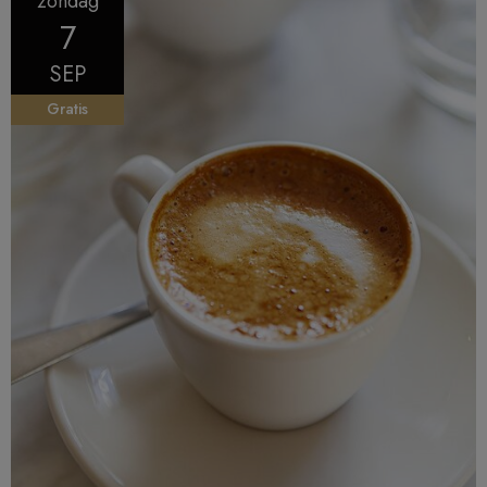
zondag
7
SEP
Gratis