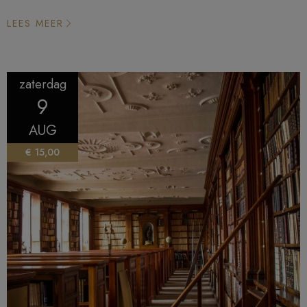
LEES MEER
zaterdag
9
AUG
€ 15,00