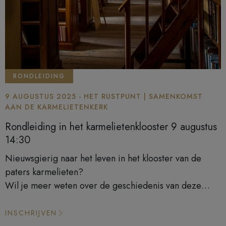
RONDLEIDING
9 AUGUSTUS 2025 - HET RUSTPUNT | SAMENKOMST
AAN DE KARMELIETENKERK
Rondleiding in het karmelietenklooster 9 augustus
14:30
Nieuwsgierig naar het leven in het klooster van de
paters karmelieten?
Wil je meer weten over de geschiedenis van deze
historische site?
Boek een rondleiding en laat je inspireren door de
INSCHRIJVEN