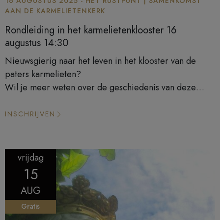
16 AUGUSTUS 2025 - HET RUSTPUNT | SAMENKOMST
AAN DE KARMELIETENKERK
Rondleiding in het karmelietenklooster 16
augustus 14:30
Nieuwsgierig naar het leven in het klooster van de
paters karmelieten?
Wil je meer weten over de geschiedenis van deze
historische site?
Boek een rondleiding en laat je inspireren door de
INSCHRIJVEN
verhalen van één van onze gidsen!
vrijdag
15
AUG
Gratis