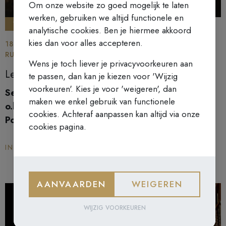
Om onze website zo goed mogelijk te laten
werken, gebruiken we altijd functionele en
VIJFDAAGSE
analytische cookies. Ben je hiermee akkoord
kies dan voor alles accepteren.
18 AUGUSTUS 2025 TOT 22 AUGUSTUS 2025 - HET
RUSTPUNT
Wens je toch liever je privacyvoorkeuren aan
Leven in flow
te passen, dan kan je kiezen voor 'Wijzig
voorkeuren'. Kies je voor 'weigeren', dan
Sessie vanuit de werkgroep Prisma
maken we enkel gebruik van functionele
o.l.v. P.
Patrick Lens, Riet Trypsteen en Griet
cookies. Achteraf aanpassen kan altijd via onze
Ponseele
cookies pagina.
INSCHRIJVEN
AANVAARDEN
WEIGEREN
zaterdag
16
WIJZIG VOORKEUREN