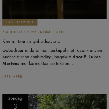
GEBEDSAVOND
7 AUGUSTUS 2025 - KARMEL GENT
Karmelitaanse gebedsavond
Gebedsuur in de binnenhuiskapel met rozenkrans en
eucharistische aanbidding, begeleid
door P. Lukas
Martens
met karmelitaanse teksten.
Eerste donderdag van de maand van 19u00 tot 20u15.
LEES MEER
zondag
3