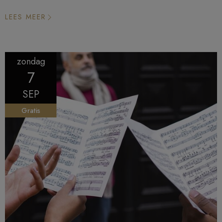
LEES MEER
zondag
7
SEP
Gratis