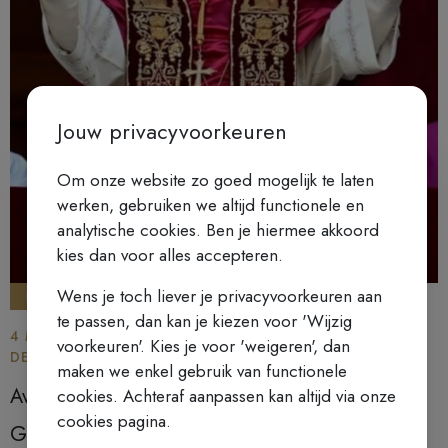
Jouw privacyvoorkeuren
Om onze website zo goed mogelijk te laten
werken, gebruiken we altijd functionele en
analytische cookies. Ben je hiermee akkoord
kies dan voor alles accepteren.
Wens je toch liever je privacyvoorkeuren aan
LEZINGEN
te passen, dan kan je kiezen voor 'Wijzig
4 MAART 2026 - HET RUSTPUNT | SAMENKOMST AAN
voorkeuren'. Kies je voor 'weigeren', dan
DE KARMELIETENKERK
maken we enkel gebruik van functionele
Avondlezing
cookies. Achteraf aanpassen kan altijd via onze
cookies pagina.
GEANNULEERD Mijn weg naar wit