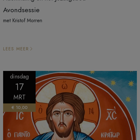
Avondsessie
met Kristof Morren
LEES MEER
dinsdag
17
MRT
€ 10,00