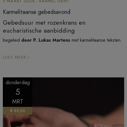
5 MAART 2026 - KARMEL GENT
Karmelitaanse gebedsavond
Gebedsuur met rozenkrans en
eucharistische aanbidding
begeleid
door P. Lukas Martens
met karmelitaanse teksten.
LEES MEER
donderdag
5
MRT
€ 65,00