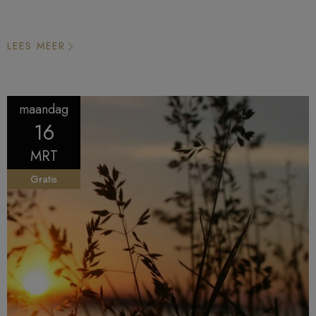
LEES MEER
maandag
16
MRT
Gratis