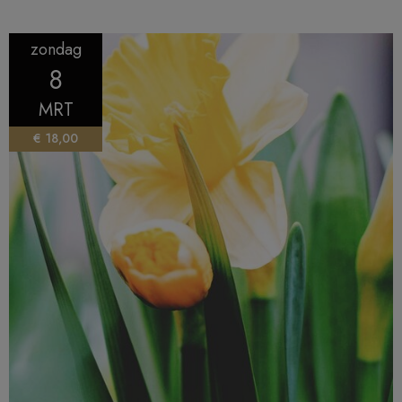
zondag
8
MRT
€ 18,00