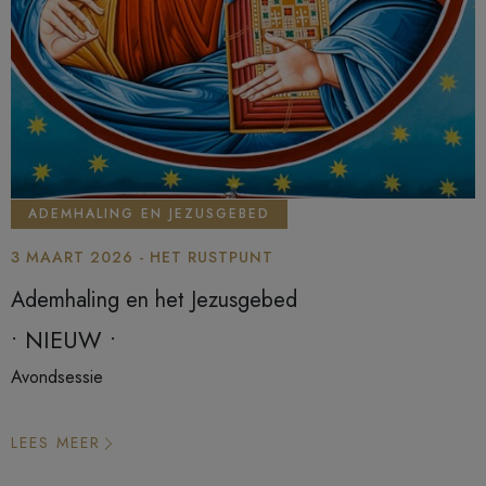
ADEMHALING EN JEZUSGEBED
3 MAART 2026 - HET RUSTPUNT
Ademhaling en het Jezusgebed
• NIEUW •
Avondsessie
LEES MEER