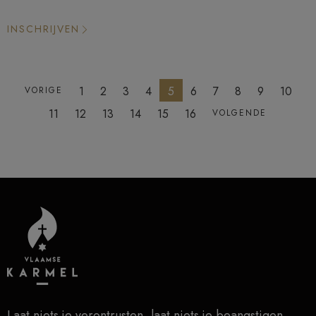
INSCHRIJVEN
1
2
3
4
5
6
7
8
9
10
VORIGE
11
12
13
14
15
16
VOLGENDE
Laat niets je verontrusten, laat niets je beangstigen,