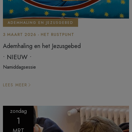
ADEMHALING EN JEZUSGEBED
3 MAART 2026 - HET RUSTPUNT
Ademhaling en het Jezusgebed
• NIEUW •
Namiddagsessie
LEES MEER
zondag
1
MRT