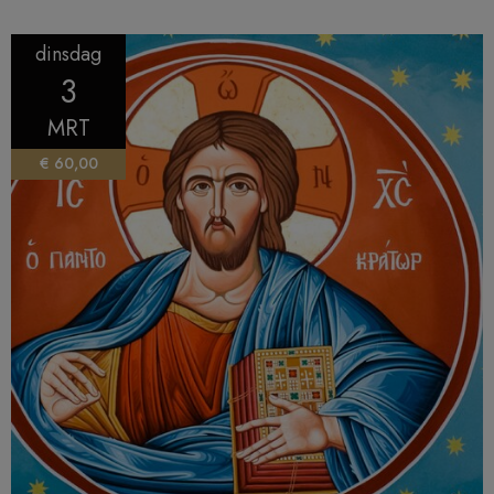
dinsdag
3
MRT
€ 60,00