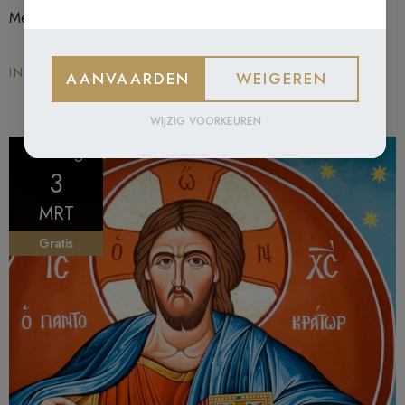
Met Willem Van Mullem
INSCHRIJVEN
AANVAARDEN
WEIGEREN
WIJZIG VOORKEUREN
dinsdag
3
MRT
Gratis