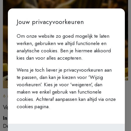
Jouw privacyvoorkeuren
Om onze website zo goed mogelijk te laten
werken, gebruiken we altijd functionele en
analytische cookies. Ben je hiermee akkoord
kies dan voor alles accepteren.
Wens je toch liever je privacyvoorkeuren aan
te passen, dan kan je kiezen voor 'Wijzig
voorkeuren'. Kies je voor 'weigeren', dan
JEUGD
maken we enkel gebruik van functionele
6 MEI 2025 - HET RUSTPUNT
cookies. Achteraf aanpassen kan altijd via onze
cookies pagina.
Verdiepingsavonden met Taizégebed
In samenwerking met de Sintmichielsbeweging
De Sint-Michielsbeweging is een bronplaats waar