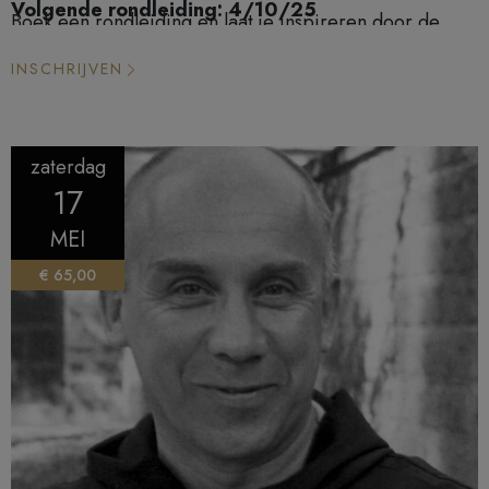
Volgende rondleiding: 4/10/25
Boek een rondleiding en laat je inspireren door de
verhalen van één van onze gidsen!
INSCHRIJVEN
zaterdag
17
MEI
€ 65,00