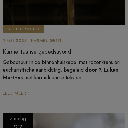
GEBEDSAVOND
1 MEI 2025 - KARMEL GENT
Karmelitaanse gebedsavond
Gebedsuur in de binnenhuiskapel met rozenkrans en
eucharistische aanbidding, begeleid
door P. Lukas
Martens
met karmelitaanse teksten.
Eerste donderdag van de maand van 19u00 tot 20u15.
LEES MEER
zondag