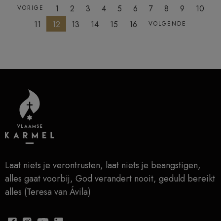
1
2
3
4
5
6
7
8
9
10
VORIGE
11
12
13
14
15
16
VOLGENDE
Laat niets je verontrusten, laat niets je beangstigen,
alles gaat voorbij, God verandert nooit, geduld bereikt
alles (Teresa van Ávila)