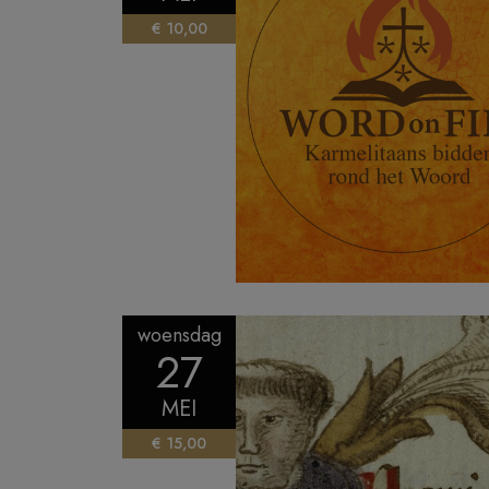
€ 10,00
woensdag
27
MEI
€ 15,00