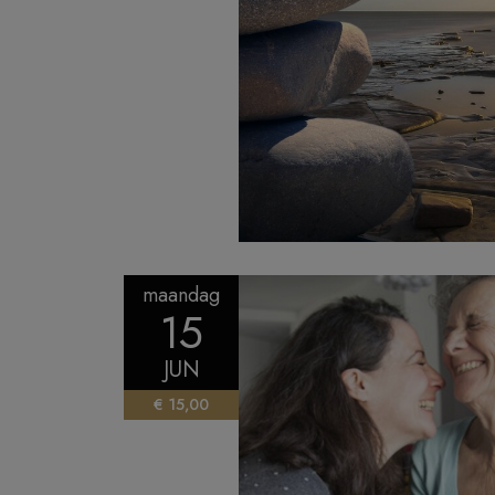
maandag
15
JUN
€ 15,00