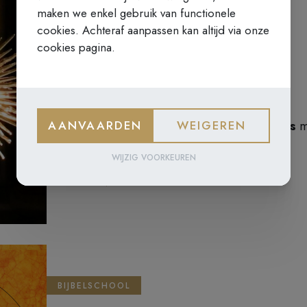
maken we enkel gebruik van functionele
cookies. Achteraf aanpassen kan altijd via onze
GEBEDSAVOND
cookies pagina.
4 JUNI 2026 - KARMEL GENT
Karmelitaanse gebedsavond
Gebedsuur met rozenkrans en eucharistische
AANVAARDEN
WEIGEREN
aanbidding, begeleid
door P. Lukas Martens
m
karmelitaanse teksten.
WIJZIG VOORKEUREN
Eerste donderdag van de maand van 19u00 tot 20
LEES MEER
BIJBELSCHOOL