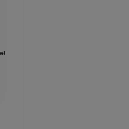
et
u15.