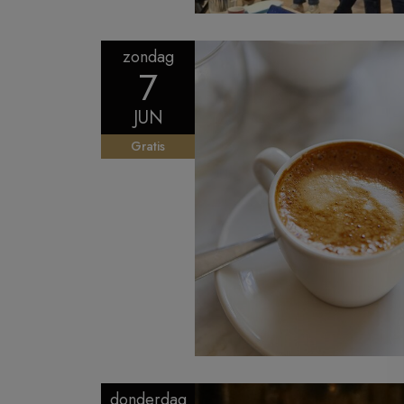
zondag
7
JUN
Gratis
donderdag