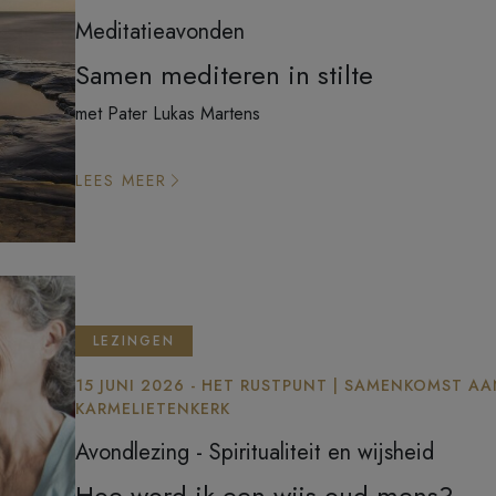
Meditatieavonden
Samen mediteren in stilte
met Pater Lukas Martens
LEES MEER
LEZINGEN
15 JUNI 2026 - HET RUSTPUNT | SAMENKOMST AA
KARMELIETENKERK
Avondlezing - Spiritualiteit en wijsheid
Hoe word ik een wijs oud mens?