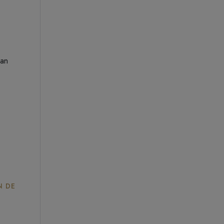
van
N DE