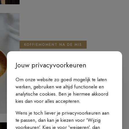
KOFFIEMOMENT NA DE MIS
7 JUNI 2026 - KARMEL GENT
Jouw privacyvoorkeuren
Koffiemoment na de mis
Om onze website zo goed mogelijk te laten
LEES MEER
werken, gebruiken we altijd functionele en
analytische cookies. Ben je hiermee akkoord
kies dan voor alles accepteren.
Wens je toch liever je privacyvoorkeuren aan
te passen, dan kan je kiezen voor 'Wijzig
voorkeuren'. Kies je voor 'weigeren', dan