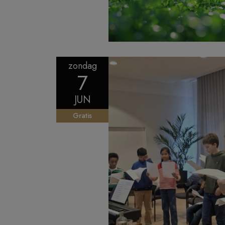
zondag
7
JUN
Gratis