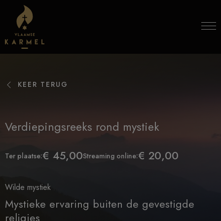
Skip to content
KEER TERUG
Verdiepingsreeks rond mystiek
€ 45,00
€ 20,00
Ter plaatse:
Streaming online:
Wilde mystiek
Mystieke ervaring buiten de gevestigde
religies