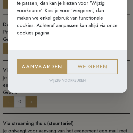
te passen, dan kan je kiezen voor 'Wijzig
-
+
voorkeuren'. Kies je voor 'weigeren', dan
maken we enkel gebruik van functionele
Deelname ter plaatse (steuntarief)
cookies. Achteraf aanpassen kan altijd via onze
Prijs met extra steun voor de Karmel
cookies pagina.
Gratis
-
+
AANVAARDEN
WEIGEREN
Via streaming thuis
Je ontvangt voor aanvang van het evenement een mail met
WIJZIG VOORKEUREN
een link waar je het evenement online kan volgen.
Gratis
-
+
Via streaming thuis (steuntarief)
Je ontvangt voor aanvang van het evenement een mail met