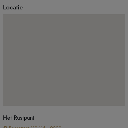
Locatie
Het Rustpunt
Burgstraat 110-116 , 9000