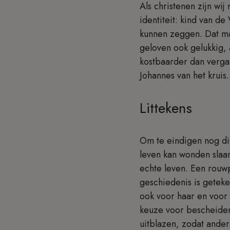
Als christenen zijn w
identiteit: kind van d
kunnen zeggen. Dat maa
geloven ook gelukkig, 
kostbaarder dan vergan
Johannes van het kruis
Littekens
Om te eindigen nog dit:
leven kan wonden slaan,
echte leven. Een rouwp
geschiedenis is geteke
ook voor haar en voor 
keuze voor bescheiden
uitblazen, zodat ander