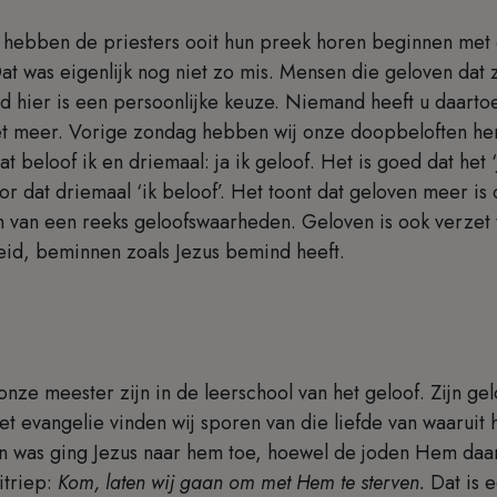
 hebben de priesters ooit hun preek horen beginnen met 
Dat was eigenlijk nog niet zo mis. Mensen die geloven da
eid hier is een persoonlijke keuze. Niemand heeft u daartoe
iet meer. Vorige zondag hebben wij onze doopbeloften h
t beloof ik en driemaal: ja ik geloof. Het is goed dat het ‘
 dat driemaal ‘ik beloof’. Het toont dat geloven meer is 
n van een reeks geloofswaarheden. Geloven is ook verzet
heid, beminnen zoals Jezus bemind heeft.
e meester zijn in de leerschool van het geloof. Zijn gelo
het evangelie vinden wij sporen van die liefde van waaruit 
n was ging Jezus naar hem toe, hoewel de joden Hem daar
itriep:
Kom, laten wij gaan om met Hem te sterven.
Dat is e