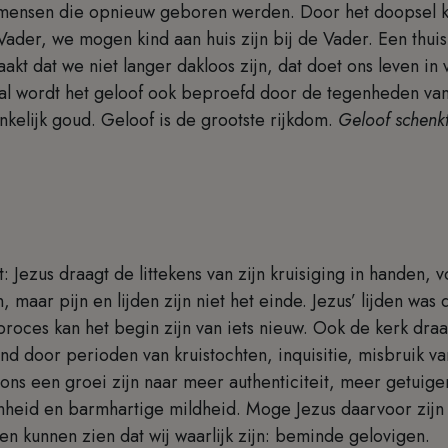
ij mensen die opnieuw geboren werden. Door het doopsel k
e Vader, we mogen kind aan huis zijn bij de Vader. Een thu
kt dat we niet langer dakloos zijn, dat doet ons leven in
al wordt het geloof ook beproefd door de tegenheden van 
kelijk goud. Geloof is de grootste rijkdom.
Geloof schenk
.
 Jezus draagt de littekens van zijn kruisiging in handen, 
 maar pijn en lijden zijn niet het einde. Jezus’ lijden was
roces kan het begin zijn van iets nieuw. Ook de kerk draag
nd door perioden van kruistochten, inquisitie, misbruik 
ons een groei zijn naar meer authenticiteit, meer getuige
heid en barmhartige mildheid. Moge Jezus daarvoor zijn
en kunnen zien dat wij waarlijk zijn: beminde gelovigen.