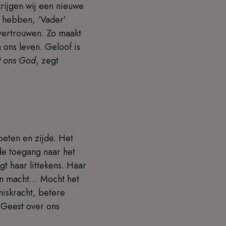
rijgen wij een nieuwe
is hebben, ‘Vader’
 vertrouwen. Zo maakt
ons leven. Geloof is
t ons God
, zegt
voeten en zijde. Het
 de toegang naar het
t haar littekens. Haar
van macht… Mocht het
niskracht, betere
 Geest over ons