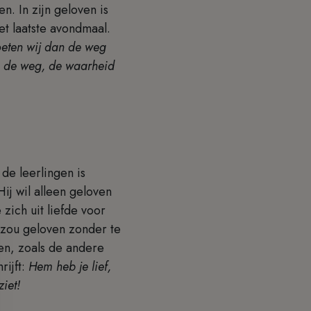
. In zijn geloven is
t laatste avondmaal.
oeten wij dan de weg
n de weg, de waarheid
de leerlingen is
Hij wil alleen geloven
 zich uit liefde voor
j zou geloven zonder te
ien, zoals de andere
rijft:
Hem heb je lief,
ziet!