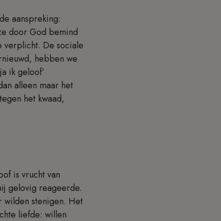
de aanspreking:
t ze door God bemind
 verplicht. De sociale
ernieuwd, hebben we
ja ik geloof’
dan alleen maar het
 tegen het kwaad,
of is vrucht van
hij gelovig reageerde.
 wilden stenigen. Het
chte liefde: willen