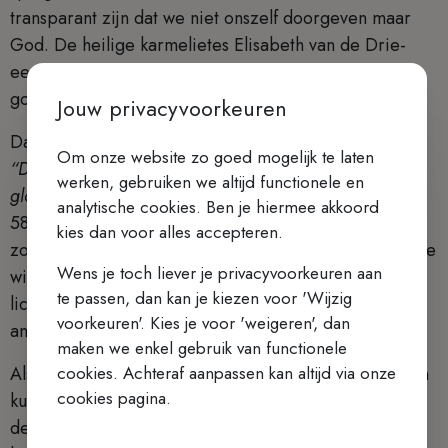
transparant zijn dat we niet onszelf doorgeven maar
God. De heilige karmelietes Elisabeth van de Drie-
eenheid was daar als jonge vrouw in de wereld erg
goed in.
Jouw privacyvoorkeuren
Dan gebeurt er wat we hoorden in de eerste lezing:
Om onze website zo goed mogelijk te laten
“Dan zal uw licht stralen als de dageraad … De
werken, gebruiken we altijd functionele en
glorieglans van de Heer zal u op de voet volgen”
(Jes.
analytische cookies. Ben je hiermee akkoord
58, 7-10). Het ergste is dat wij het licht voor ons
kies dan voor alles accepteren.
zouden houden en wegstoppen. Maar het is fout ook te
Wens je toch liever je privacyvoorkeuren aan
willen stralen alleen vanuit eigen kracht. Nee. Gods
te passen, dan kan je kiezen voor 'Wijzig
licht is onmisbaar om zélf waarachtig licht voor
voorkeuren'. Kies je voor 'weigeren', dan
anderen te zijn.
maken we enkel gebruik van functionele
cookies. Achteraf aanpassen kan altijd via onze
Als je zelf vrede in je hart hebt en een ander niet, dan
cookies pagina.
kun je je licht bij hem laten stralen. Als je een kijk op
de dingen hebt ontwikkeld, waardoor je tegenslagen