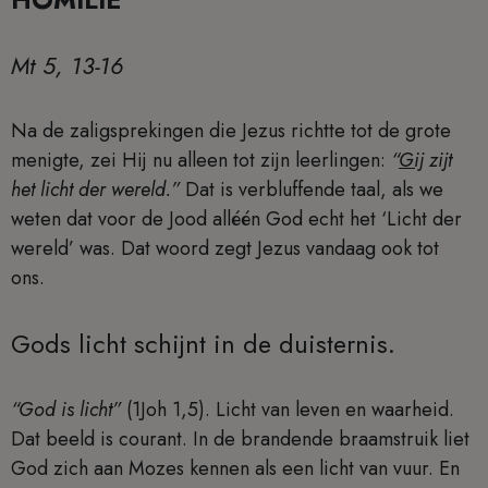
HOMILIE
Mt 5, 13-16
Na de zaligsprekingen die Jezus richtte tot de grote
menigte, zei Hij nu alleen tot zijn leerlingen:
“
Gij
zijt
het licht der wereld.”
Dat is verbluffende taal, als we
weten dat voor de Jood alléén God echt het ‘Licht der
wereld’ was. Dat woord zegt Jezus vandaag ook tot
ons.
Gods licht schijnt in de duisternis.
“God is licht”
(1Joh 1,5). Licht van leven en waarheid.
Dat beeld is courant. In de brandende braamstruik liet
God zich aan Mozes kennen als een licht van vuur. En