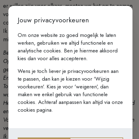
er willen zijn voor elkaar, moeten we het op te nemen
voor elkaar … over alle grenzen, culturen en
Jouw privacyvoorkeuren
continenten voorbij.
Ik eindig met de boodschap van paus Leo XIV voor
Om onze website zo goed mogelijk te laten
missiezondag 2025:
werken, gebruiken we altijd functionele en
analytische cookies. Ben je hiermee akkoord
Beste broeders en zusters,
kies dan voor alles accepteren.
Op wereldmissiezondag bidt de hele Kerk elk jaar
gezamenlijk voor missionarissen
Wens je toch liever je privacyvoorkeuren aan
En de vruchten van hun apostolische arbeid.
te passen, dan kan je kiezen voor 'Wijzig
Toen ik als missionaris en bisschop in Peru werkzaam
voorkeuren'. Kies je voor 'weigeren', dan
maken we enkel gebruik van functionele
was,
cookies. Achteraf aanpassen kan altijd via onze
Heb ik met eigen ogen gezien hoe het geloof, het gebed
cookies pagina.
en de vrijgevigheid
Van Wereldmissiezondag hele gemeenschappen kunnen
veranderen.
Ik roep alle katholieke parochies in de wereld op