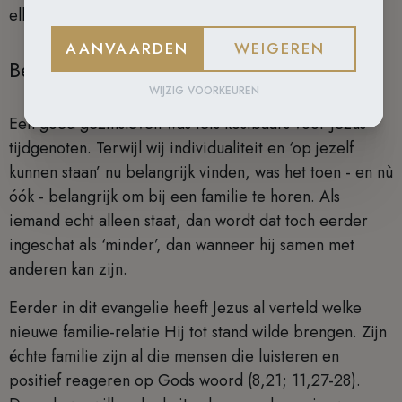
elkaar te bestaan.
AANVAARDEN
WEIGEREN
Belangrijk om tot een familie te behoren.
WIJZIG VOORKEUREN
Een goed gezinsleven was iets kostbaars voor Jezus’
tijdgenoten. Terwijl wij individualiteit en ‘op jezelf
kunnen staan’ nu belangrijk vinden, was het toen - en nù
óók - belangrijk om bij een familie te horen. Als
iemand echt alleen staat, dan wordt dat toch eerder
ingeschat als ‘minder’, dan wanneer hij samen met
anderen kan zijn.
Eerder in dit evangelie heeft Jezus al verteld welke
nieuwe familie-relatie Hij tot stand wilde brengen. Zijn
échte familie zijn al die mensen die luisteren en
positief reageren op Gods woord (8,21; 11,27-28).