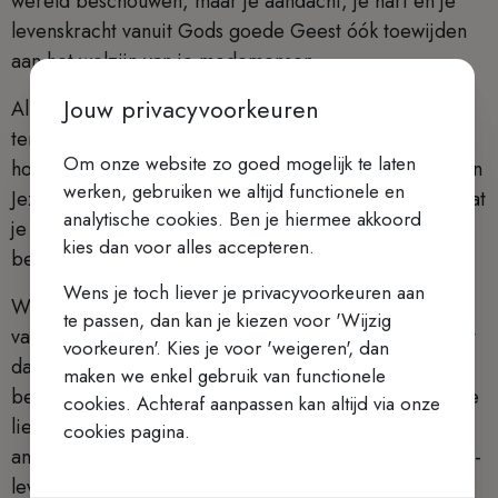
wereld beschouwen, maar je aandacht, je hart en je
levenskracht vanuit Gods goede Geest óók toewijden
aan het welzijn van je medemensen.
Jouw privacyvoorkeuren
Alleen en vooral bedacht te zijn op jezelf, blijkt
tenslotte onvruchtbaar en verschrompelt je. Zo’n
Om onze website zo goed mogelijk te laten
houding mag je niet tot leidraad nemen als leerling van
werken, gebruiken we altijd functionele en
Jezus. Hij vraagt je liefdevol om je los te maken van wat
analytische cookies. Ben je hiermee akkoord
je gevangenhoudt en om bereid te zijn een nieuwe,
kies dan voor alles accepteren.
betere levensweg bewandelen.
Wens je toch liever je privacyvoorkeuren aan
Wie zijn levensweg vindt in de bevrijdende woorden
te passen, dan kan je kiezen voor 'Wijzig
van Jezus, zal gaandeweg ook God zien in het gezicht
voorkeuren'. Kies je voor 'weigeren', dan
dat ons aankijkt en zo ook de liefde kennen die ons
maken we enkel gebruik van functionele
beloofd is. Zulke christenen leven in de vrijheid van de
cookies. Achteraf aanpassen kan altijd via onze
liefde, zijn weerbaar in hun kwetsbaarheid en treden
cookies pagina.
anderen open tegemoet. Want zij weten dat zij samen-
leven in het licht van God, die ons roept om voor