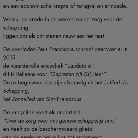
en aan economische krapte of terugval en armoede.
Welnu, de vrede in de wereld en de zorg voor de
schepping
liggen ons als christenen nauw aan het hart.
De overleden Paus Franciscus schreef daarover al in
2015
de waardevolle encycliek “Laudato si”,
dit is Italiaans voor
“Geprezen zijt Gij Heer”
Deze beginwoorden zijn afkomstig uit het
Loflied der
Schepping
,
het
Zonnelied
van Sint-Franciscus.
De encycliek heeft als ondertitel :
“Over de zorg voor ons gemeenschappelijk huis”
en heeft zo de beschermwaardigheid
van de aarde en het milieu tot onderwerp.