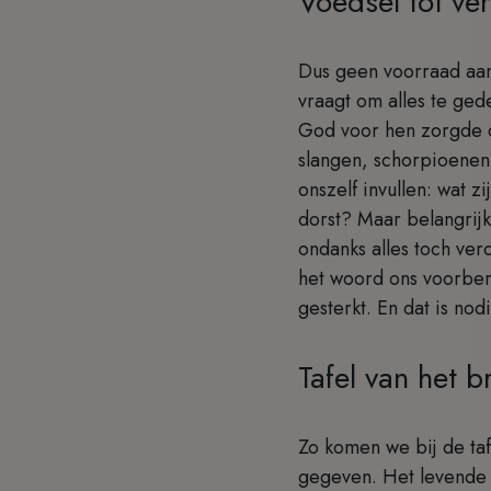
Voedsel tot v
Dus geen voorraad aan
vraagt om alles te ge
God voor hen zorgde d
slangen, schorpioenen
onszelf invullen: wat 
dorst? Maar belangrij
ondanks alles toch verd
het woord ons voorber
gesterkt. En dat is nod
Tafel van het 
Zo komen we bij de taf
gegeven. Het levende B