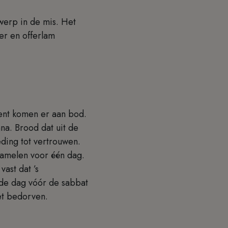
rwerp in de mis. Het
ter en offerlam
ent komen er aan bod.
na. Brood dat uit de
ding tot vertrouwen.
amelen voor één dag.
ast dat ’s
de dag vóór de sabbat
et bedorven.