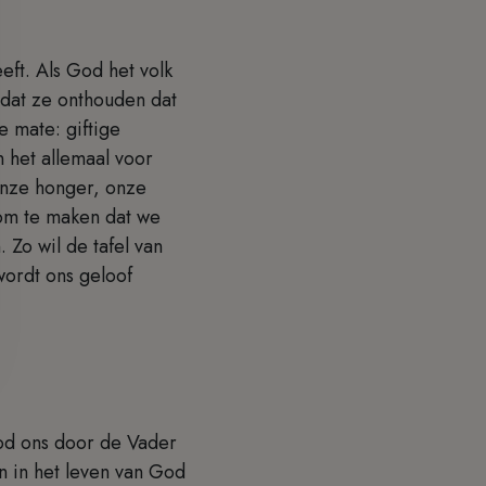
ft. Als God het volk
 dat ze onthouden dat
 mate: giftige
 het allemaal voor
 onze honger, onze
 om te maken dat we
 Zo wil de tafel van
wordt ons geloof
ood ons door de Vader
n in het leven van God