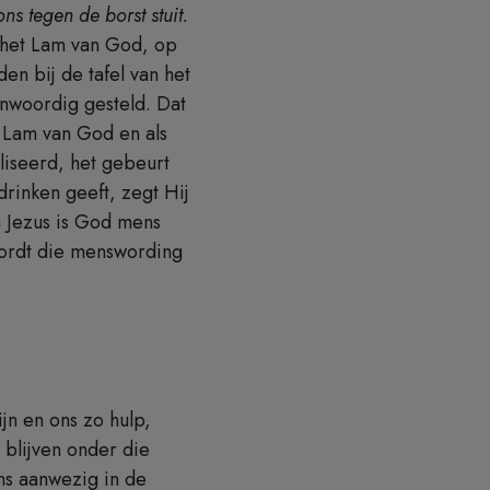
ns tegen de borst stuit.
s het Lam van God, op
en bij de tafel van het
enwoordig gesteld. Dat
s Lam van God en als
aliseerd, het gebeurt
drinken geeft, zegt Hij
n Jezus is God mens
 wordt die menswording
jn en ons zo hulp,
s blijven onder die
ns aanwezig in de