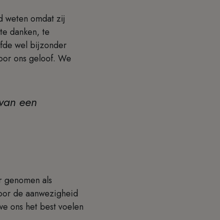
d weten omdat zij
 te danken, te
fde wel bijzonder
voor ons geloof. We
 van een
r genomen als
voor de aanwezigheid
e ons het best voelen