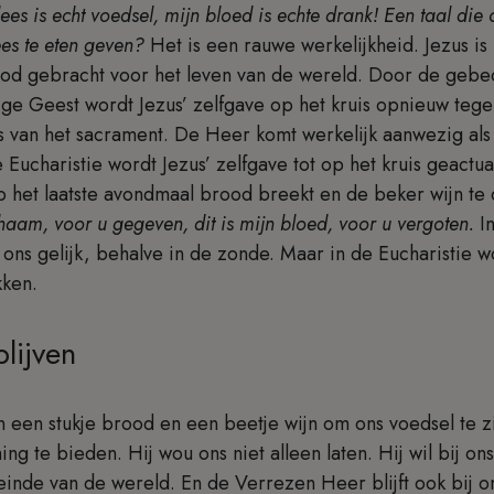
lees is echt voedsel, mijn bloed is echte drank! Een taal die o
ees te eten geven?
Het is een rauwe werkelijkheid. Jezus i
ood gebracht voor het leven van de wereld. Door de gebed
ige Geest wordt Jezus’ zelfgave op het kruis opnieuw teg
is van het sacrament. De Heer komt werkelijk aanwezig al
 Eucharistie wordt Jezus’ zelfgave tot op het kruis geactu
op het laatste avondmaal brood breekt en de beker wijn te 
ichaam, voor u gegeven, dit is mijn bloed, voor u vergoten.
I
 ons gelijk, behalve in de zonde. Maar in de Eucharistie
kken.
blijven
in een stukje brood en een beetje wijn om ons voedsel te zi
ing te bieden. Hij wou ons niet alleen laten. Hij wil bij on
einde van de wereld. En de Verrezen Heer blijft ook bij o