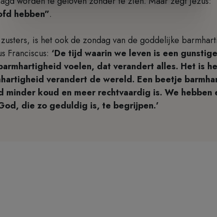
aagd worden te geloven zonder te zien. Maar zegt Jezus:
oofd hebben”
.
usters, is het ook de zondag van de goddelijke barmharti
s Franciscus:
‘De tijd waarin we leven is een gunstige
armhartigheid voelen, dat verandert alles. Het is h
hartigheid verandert de wereld. Een beetje barmhar
d minder koud en meer rechtvaardig is. We hebben 
od, die zo geduldig is, te begrijpen.’