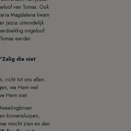
geloof van Tomas. Ook
n Maria Magdalena kwam
 Jezus uiteindelijk
 hardnekkig ongeloof.
s Tomas eerder
“Zalig die niet
 richt tot ons allen.
ogen, we Hem wel
n we Hem niet.
 tweelingbroer
en binnensluipen,
mas mocht zien en dan