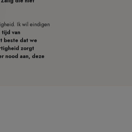
“Zalig die niet
gheid. Ik wil eindigen
 tijd van
et beste dat we
tigheid zorgt
er nood aan, deze