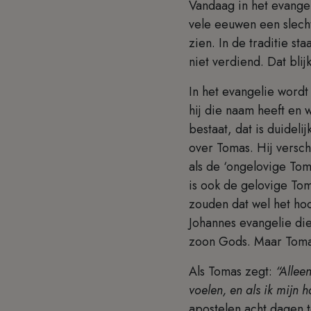
Vandaag in het evangel
vele eeuwen een slecht
zien. In de traditie s
niet verdiend. Dat blij
In het evangelie word
hij die naam heeft en 
bestaat, dat is duidel
over Tomas. Hij versch
als de ‘ongelovige Tom
is ook de gelovige Tom
zouden dat wel het hoo
Johannes evangelie di
zoon Gods. Maar Toma
Als Tomas zegt:
“Allee
voelen, en als ik mijn h
apostelen acht dagen 