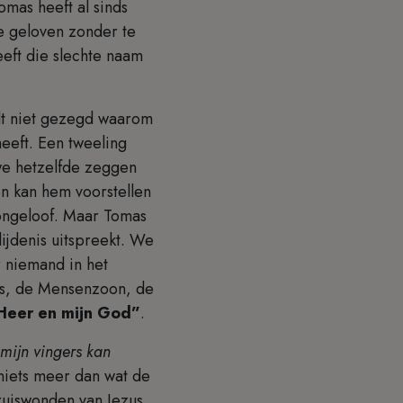
omas heeft al sinds
te geloven zonder te
eeft die slechte naam
dt niet gezegd waarom
heeft. Een tweeling
 we hetzelfde zeggen
en kan hem voorstellen
 ongeloof. Maar Tomas
lijdenis uitspreekt. We
r niemand in het
as, de Mensenzoon, de
Heer en mijn God”
.
 mijn vingers kan
niets meer dan wat de
uiswonden van Jezus.