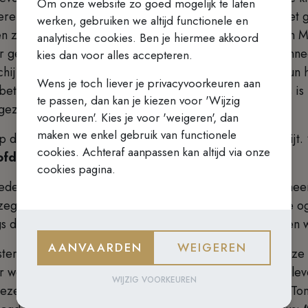
Om onze website zo goed mogelijk te laten
ere apostelen was trouwens geen greintje groter dan het 
werken, gebruiken we altijd functionele en
en zien vooraleer zij geloofden. Marcus vertelt dat, toe
analytische cookies. Ben je hiermee akkoord
gezien had, de apostelen haar niet geloofden. En wanneer
kies dan voor alles accepteren.
chijnt, vertelt Marcus, maakt Hij hun een verwijt over hun
Wens je toch liever je privacyvoorkeuren aan
 beter dan Tomas. Door zijn prachtige geloofsbelijdenis i
te passen, dan kan je kiezen voor 'Wijzig
tgezellen.
voorkeuren'. Kies je voor 'weigeren', dan
maken we enkel gebruik van functionele
p de geloofsbelijdenis van Tomas is daarom geen verwijt.
cookies. Achteraf aanpassen kan altijd via onze
oofd hebben”
.
cookies pagina.
ders en zusters, dat Jezus, over het hoofd van Tomas heen,
jk zeggen dat, hoewel we Hem niet kunnen zien met onze 
 de weg van het geloof. Hij zal er altijd zijn, ook al zie
AANVAARDEN
WEIGEREN
sters, staat Tomas zeer dicht bij ons, we mogen hem onze
we het moeilijk hebben, wanneer angst en twijfel ons lev
WIJZIG VOORKEUREN
rezen Jezus zelf boven onze onmacht worden uitgetild. To