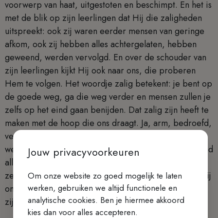
voorwerp van haat, uitgestoten en beschimpt. En het is
met de blik op zijn leerlingen dat Hij die zaligheden
uitspreekt: ook zij waren eerder mensen van geringe
afkom, ook zij hebben alles achtergelaten, hebben
geweend, werden vervolgd. En over de schouder van
zijn leerlingen kijkt Hij ook naar ons, die proberen
Hem te volgen. Het woordje zalig betekent: je bent op
de goede weg, ga die weg verder en mensen zullen je
zelfs op het eind gaan benijden. Dat zalig zijn heeft te
maken met de hoop die ons draagt. Ja, arm, bedroefd,
verdrukt, maar toch hoopvol want we gaan de goede
weg. De weg die we gaan voert naar het geluk dat God
Jouw privacyvoorkeuren
alleen kan geven en dat Hij geeft aan wie niet
zelfvoldaan en zelfgenoegzaam zijn, maar open en vrij
Om onze website zo goed mogelijk te laten
werken, gebruiken we altijd functionele en
om te ontvangen. Gelukkig de mens die op de Heer
analytische cookies. Ben je hiermee akkoord
zijn hoop stelt.
kies dan voor alles accepteren.