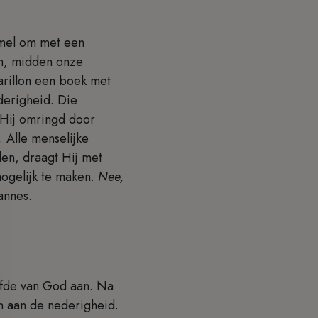
hemel om met een
an, midden onze
arillon een boek met
derigheid. Die
 Hij omringd door
 Alle menselijke
len, draagt Hij met
ogelijk te maken.
Nee,
hannes.
efde van God aan. Na
n aan de nederigheid.