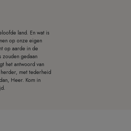
eloofde land. En wat is
omen op onze eigen
nt op aarde in de
ds zouden gedaan
agt het antwoord van
 herder, met tederheid
 dan, Heer. Kom in
jd.