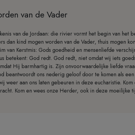
orden van de Vader
kenis van de Jordaan: die rivier vormt het begin van het b
ers dan kind mogen worden van de Vader, thuis mogen k
eim van Kerstmis: Gods goedheid en mensenliefde verschij
us betekent: God redt. God redt, niet omdat wij iets goe
dat Hij barmhartig is. Zijn onvoorwaardelijke liefde vra
od beantwoordt ons nederig geloof door te komen als een
wij weer aan ons laten gebeuren in deze eucharistie. Kom
racht. Kom en wees onze Herder, ook in deze moeilijke ti