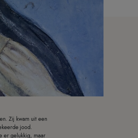
en. Zij kwam uit een
ekeerde jood.
de er gelukkig, maar