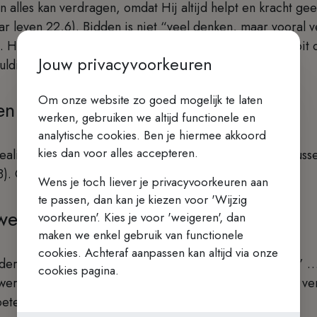
alles kan verdragen, omdat Hij altijd helpt en kracht geef
aar leven 22,6). Bidden is niet “veel denken, maar vooral
1). Het is je ogen opslaan om te kijken naar Hem die nooit
Jouw privacyvoorkeuren
uldig te verdragen (Weg van volmaaktheid 26, 3-4).
Om onze website zo goed mogelijk te laten
 en pannen
werken, gebruiken we altijd functionele en
analytische cookies. Ben je hiermee akkoord
kies dan voor alles accepteren.
realisme. Een van haar uitspraken is dat “God wandelt tus
,8). God is bij ons in het werk van elke dag.
Wens je toch liever je privacyvoorkeuren aan
te passen, dan kan je kiezen voor 'Wijzig
weg.
voorkeuren'. Kies je voor 'weigeren', dan
maken we enkel gebruik van functionele
cookies. Achteraf aanpassen kan altijd via onze
der bij daden dan bij emoties. “Es tiempo de caminar” …
cookies pagina.
wereld staat in brand” en dan kunnen we onze tijd niet v
moeten we “op weg …"