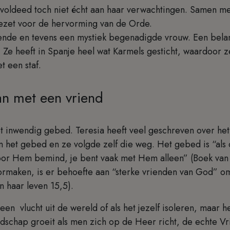
 voldeed toch niet écht aan haar verwachtingen. Samen me
ngezet voor de hervorming van de Orde.
nde en tevens een mystiek begenadigde vrouw. Een belangr
 Ze heeft in Spanje heel wat Karmels gesticht, waardoor 
 een staf.
n met een vriend
et inwendig gebed. Teresia heeft veel geschreven over he
n het gebed en ze volgde zelf die weg. Het gebed is “al
oor Hem bemind, je bent vaak met Hem alleen” (Boek van h
oormaken, is er behoefte aan “sterke vrienden van God” o
n haar leven 15,5).
 een vlucht uit de wereld of als het jezelf isoleren, maar he
ndschap groeit als men zich op de Heer richt, de echte V