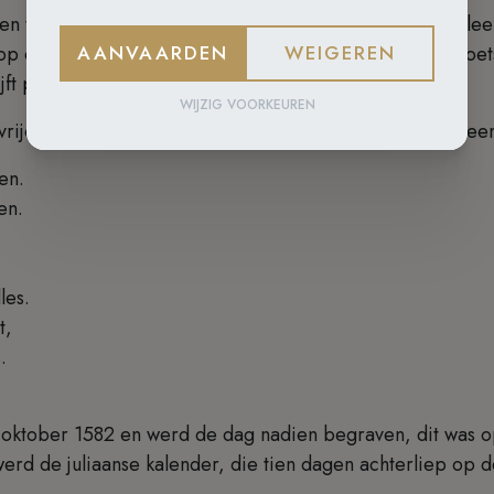
en te begaan van vreugde, gebed, broederlijkheid. Beleef 
op de levensweg gaan aan de hand van Teresia. Haar voet
AANVAARDEN
WEIGEREN
ijft paus Franciscus
WIJZIG VOORKEUREN
ijdt van onrust. Dit heeft Theresia neergeschreven in ee
en.
gen.
lles.
t,
ts.
 oktober 1582 en werd de dag nadien begraven, dit was o
werd de juliaanse kalender, die tien dagen achterliep op