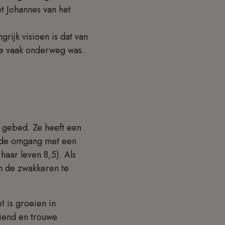
t Johannes van het
ijk visioen is dat van
ze vaak onderweg was.
t gebed. Ze heeft een
s de omgang met een
aar leven 8,5). Als
m de zwakkeren te
t is groeien in
riend en trouwe