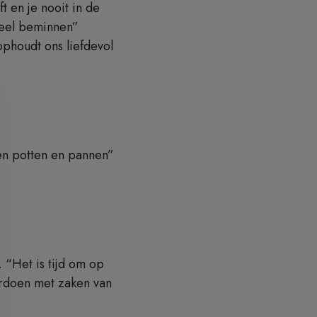
t en je nooit in de
 veel beminnen”
 ophoudt ons liefdevol
sen potten en pannen”
 “Het is tijd om op
erdoen met zaken van