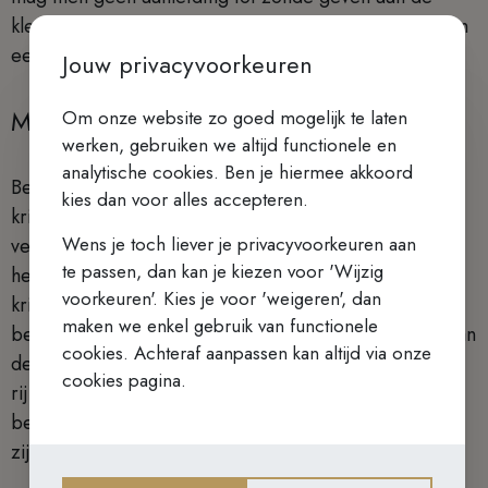
kleinen die geloven. Verraad ondermijnt de kracht van
een gemeenschap.
Jouw privacyvoorkeuren
Mild en kritisch
Om onze website zo goed mogelijk te laten
werken, gebruiken we altijd functionele en
analytische cookies. Ben je hiermee akkoord
Bescheidenheid wil zeggen dat men naar zichzelf
kies dan voor alles accepteren.
kritisch is, maar naar buiten toe mild,
Wens je toch liever je privacyvoorkeuren aan
verontschuldigend. Wie niet bescheiden is doet juist
te passen, dan kan je kiezen voor 'Wijzig
het omgekeerde: hij verontschuldigt zichzelf en uit
voorkeuren'. Kies je voor 'weigeren', dan
kritiek op alles en nog wat buiten hem. Wie
maken we enkel gebruik van functionele
bescheiden is zal ook niet onder het oordeel vallen van
cookies. Achteraf aanpassen kan altijd via onze
de scherpe woorden van Jacobus aan het adres van
cookies pagina.
rijken. Nee, wie bescheiden is, is arm van geest en
bezit het rijk der hemelen. Mochten wij zo’n mensen
zijn.