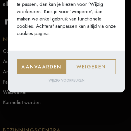
alles (Teresa van Ávila)
te passen, dan kan je kiezen voor 'Wijzig
voorkeuren'. Kies je voor 'weigeren', dan
maken we enkel gebruik van functionele
cookies. Achteraf aanpassen kan altijd via onze
cookies pagina.
NUTTIGE LINKS
Contact
Actueel
AANVAARDEN
WEIGEREN
Archief
WIJZIG VOORKEUREN
Faq
Webwinkel
Karmeliet worden
BEZINNINGSCENTRA