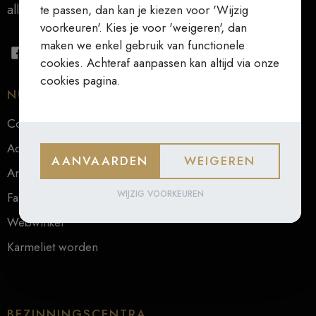
alles (Teresa van Ávila)
te passen, dan kan je kiezen voor 'Wijzig
voorkeuren'. Kies je voor 'weigeren', dan
maken we enkel gebruik van functionele
cookies. Achteraf aanpassen kan altijd via onze
cookies pagina.
NUTTIGE LINKS
Contact
Actueel
AANVAARDEN
WEIGEREN
Archief
WIJZIG VOORKEUREN
Faq
Webwinkel
Karmeliet worden
BEZINNINGSCENTRA