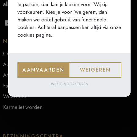
alles (Teresa van Ávila)
te passen, dan kan je kiezen voor 'Wijzig
voorkeuren'. Kies je voor 'weigeren', dan
maken we enkel gebruik van functionele
cookies. Achteraf aanpassen kan altijd via onze
cookies pagina.
NUTTIGE LINKS
Contact
Actueel
AANVAARDEN
WEIGEREN
Archief
WIJZIG VOORKEUREN
Faq
Webwinkel
Karmeliet worden
BEZINNINGSCENTRA