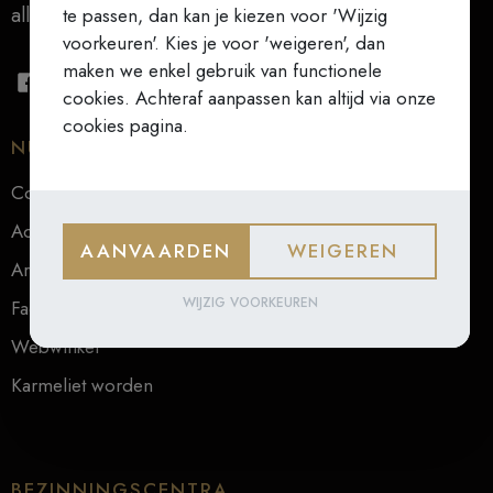
alles (Teresa van Ávila)
te passen, dan kan je kiezen voor 'Wijzig
voorkeuren'. Kies je voor 'weigeren', dan
maken we enkel gebruik van functionele
cookies. Achteraf aanpassen kan altijd via onze
cookies pagina.
NUTTIGE LINKS
Contact
Actueel
AANVAARDEN
WEIGEREN
Archief
WIJZIG VOORKEUREN
Faq
Webwinkel
Karmeliet worden
BEZINNINGSCENTRA