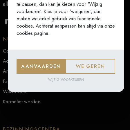
alles (Teresa van Ávila)
te passen, dan kan je kiezen voor 'Wijzig
voorkeuren'. Kies je voor 'weigeren', dan
maken we enkel gebruik van functionele
cookies. Achteraf aanpassen kan altijd via onze
cookies pagina.
NUTTIGE LINKS
Contact
Actueel
AANVAARDEN
WEIGEREN
Archief
WIJZIG VOORKEUREN
Faq
Webwinkel
Karmeliet worden
BEZINNINGSCENTRA