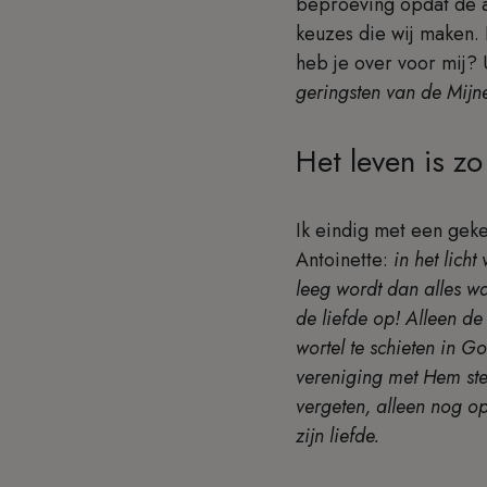
beproeving opdat de an
keuzes die wij maken. 
heb je over voor mij? U
geringsten van de Mijne
Het leven is zo
Ik eindig met een geke
Antoinette:
in het lich
leeg wordt dan alles w
de liefde op! Alleen de
wortel te schieten in G
vereniging met Hem ste
vergeten, alleen nog o
zijn liefde.