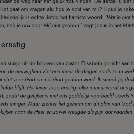
der de weg naar het geluk zou vinden. De liefde is niet o
Het gaat om vragen als: hou je echt van mij? Houd je rek
iteindelijk is echte liefde het hardste woord.
‘Wat je niet
n, heb je ook voor Mij niet gedaan.’
zegt Jezus in het Mat
 ernstig
nd stukje uit de brieven van zuster Elisabeth gericht aan h
t van de eeuwigheid ziet een mens de dingen zoals ze in wer
at niet voor God en met God gedaan werd. Ik smeek je, druk
 liefde blijft. Het leven is zo ernstig: elke minuut wordt on
od, zodat de gelijkenis met ons goddelijk voorbeeld steeds t
eds inniger. Maar ziehier het geheim om dit plan van God te
pkijken naar de Heer en zowel vreugde als pijn aanvaarden 