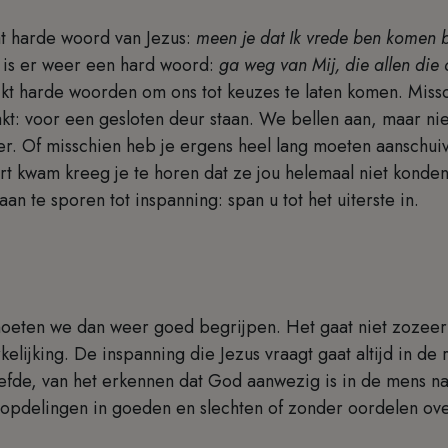
t harde woord van Jezus:
meen je dat Ik vrede ben komen b
is er weer een hard woord:
ga weg van Mij, die allen die
ikt harde woorden om ons tot keuzes te laten komen. Mis
kt: voor een gesloten deur staan. We bellen aan, maar n
er. Of misschien heb je ergens heel lang moeten aanschuiv
urt kwam kreeg je te horen dat ze jou helemaal niet konde
aan te sporen tot inspanning: span u tot het uiterste in.
oeten we dan weer goed begrijpen. Het gaat niet zozeer
kelijking. De inspanning die Jezus vraagt gaat altijd in de 
efde, van het erkennen dat God aanwezig is in de mens na
opdelingen in goeden en slechten of zonder oordelen ove