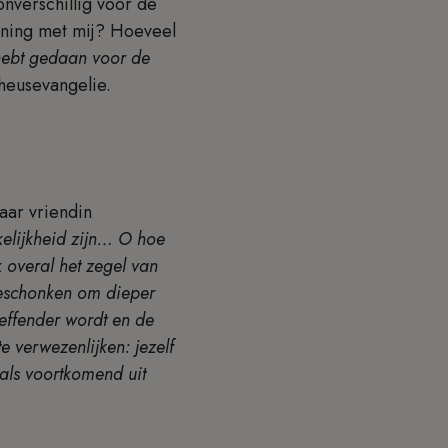
nverschillig voor de
ening met mij? Hoeveel
 hebt gedaan voor de
theusevangelie.
aar vriendin
kelijkheid zijn… O hoe
 overal het zegel van
s geschonken om dieper
reffender wordt en de
 verwezenlijken: jezelf
als voortkomend uit