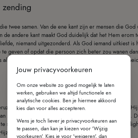
s zending
j die twee samen. Van de ene kant zijn er mensen die God ui
an de andere kant maakt God duidelijk dat het Hem erom t
 liefde, niemand uitgezonderd. Als God iemand uitkiest is 
 te geven of opdat die persoon zich beter zou wanen da
is altijd meteen ook een zending, een verantwoordelijkhei
Jouw privacyvoorkeuren
Om onze website zo goed mogelijk te laten
werken, gebruiken we altijd functionele en
analytische cookies. Ben je hiermee akkoord
eruzalem om zijn zending ten einde toe te volbrengen. Hi
kies dan voor alles accepteren.
 aan zijn leerlingen duidelijk maken waar het op aankomt.
Wens je toch liever je privacyvoorkeuren aan
te staan beriepen er zich op dat zij in Zijn tegenwoordi
te passen, dan kan je kiezen voor 'Wijzig
ijzelf in hun straten onderricht had gegeven.
voorkeuren'. Kies je voor 'weigeren', dan