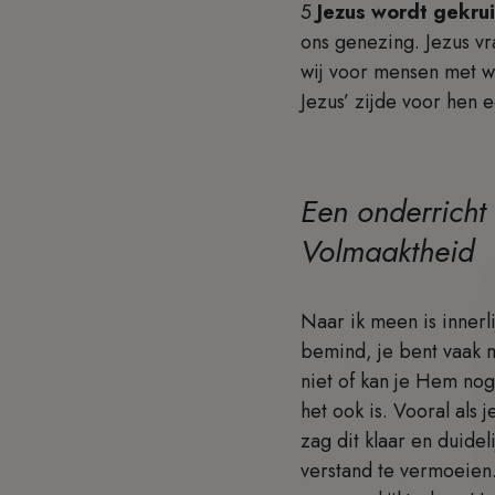
5
Jezus wordt gekru
ons genezing. Jezus vr
wij voor mensen met wi
Jezus’ zijde voor hen 
Een onderricht
Volmaaktheid
Naar ik meen is innerl
bemind, je bent vaak m
niet of kan je Hem nog 
het ook is. Vooral als 
zag dit klaar en duidel
verstand te vermoeien.