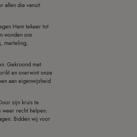
 allen die vanuit
.
 tegen Hem tekeer tot
jn wonden ons
, marteling,
gen. Gekroond met
prikt en overwint onze
pen aan eigenwijsheid
oor zijn kruis te
ns weer recht helpen.
agen. Bidden wij voor