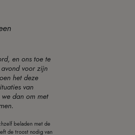
 een
rd, en ons toe te
 avond voor zijn
doen het deze
tuaties van
ren we dan om met
imen.
ichzelf beladen met de
eeft de troost nodig van