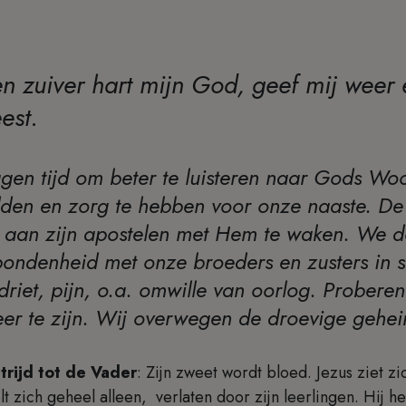
en zuiver hart mijn God, geef mij weer
est.
gen tijd om beter te luisteren naar Gods Woo
dden en zorg te hebben voor onze naaste. De
us aan zijn apostelen met Hem te waken. We 
ondenheid met onze broeders en zusters in si
erdriet, pijn, o.a. omwille van oorlog. Probe
Heer te zijn. Wij overwegen de droevige gehe
trijd tot de Vader
: Zijn zweet wordt bloed. Jezus ziet z
lt zich geheel alleen, verlaten door zijn leerlingen. Hij h