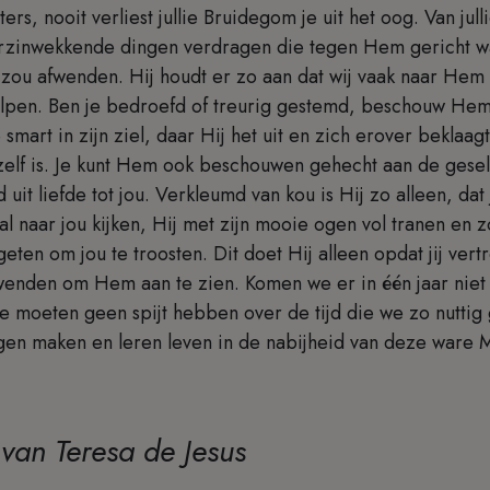
ers, nooit verliest jullie Bruidegom je uit het oog. Van julli
erzinwekkende dingen verdragen die tegen Hem gericht wa
k zou afwenden. Hij houdt er zo aan dat wij vaak naar Hem k
 helpen. Ben je bedroefd of treurig gestemd, beschouw He
 smart in zijn ziel, daar Hij het uit en zich erover beklaagt
elf is. Je kunt Hem ook beschouwen gehecht aan de geselk
 uit liefde tot jou. Verkleumd van kou is Hij zo alleen, dat 
al naar jou kijken, Hij met zijn mooie ogen vol tranen en z
geten om jou te troosten. Dit doet Hij alleen opdat jij ver
enden om Hem aan te zien. Komen we er in één jaar niet
e moeten geen spijt hebben over de tijd die we zo nutti
gen maken en leren leven in de nabijheid van deze war
van Teresa de Jesus