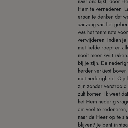
naar ons kijkt, door 
Hem te vernederen. La
eraan te denken dat we
aanvang van het gebed,
was het tenminste voor
verwijderen. Indien je
met liefde roept en a
nooit meer kwijt raken. 
bij je zijn. De nederi
herder verkiest boven
met nederigheid. O jul
zijn zonder verstrooid
zult komen. Ik weet da
het Hem nederig vrage
om veel te redeneren, 
naar de Heer op te slaa
blijven? Je bent in sta