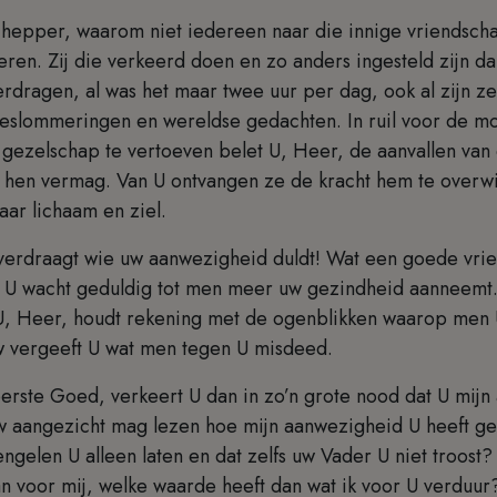
Schepper, waarom niet iedereen naar die innige vriendsch
ren. Zij die verkeerd doen en zo anders ingesteld zijn d
dragen, al was het maar twee uur per dag, ook al zijn ze b
beslommeringen en wereldse gedachten. In ruil voor de mo
 gezelschap te vertoeven belet U, Heer, de aanvallen van d
 hen vermag. Van U ontvangen ze de kracht hem te overw
naar lichaam en ziel.
 verdraagt wie uw aanwezigheid duldt! Wat een goede vrie
 en U wacht geduldig tot men meer uw gezindheid aanneemt
U, Heer, houdt rekening met de ogenblikken waarop men U
w vergeeft U wat men tegen U misdeed.
erste Goed, verkeert U dan in zo’n grote nood dat U mijn
w aangezicht mag lezen hoe mijn aanwezigheid U heeft get
ngelen U alleen laten en dat zelfs uw Vader U niet troost? 
aan voor mij, welke waarde heeft dan wat ik voor U verdu