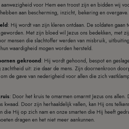
aanwezigheid voor Hem een troost zijn en bidden wij voor
od hebben aan bescherming, inzicht, bekering en overgave
eld
: Hij wordt van zijn kleren ontdaan. De soldaten gaan
 geworden. Met zijn bloed wil Jezus ons bedekken, met zi
or mensen die slachtoffer werden van misbruik, uitbuiting
in hun waardigheid mogen worden hersteld.
doornen gekroond
: Hij wordt gehoond, bespot en gesla
g zachtheid uit: zie daar de mens. Zijn doornenkroon door
om de gave van nederigheid voor allen die zich vastklam
kruis
: Door het kruis te omarmen omarmt Jezus ons allen. D
s kwaad. Door zijn herhaaldelijk vallen, kan Hij ons telke
n die Hij op zich nam en onze smarten die Hij heeft gedr
moeten dragen en het niet meer aankunnen.