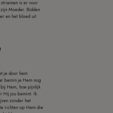
 striemen is er voor
s zijn Moeder. Bidden
er en het bloed uit
n
et je door hem
Maar bemin je Hem nog
 bij Hem, hoe pijnlijk
r Hij jou bemint. Ik
lijven zonder het
 te richten op Hem die