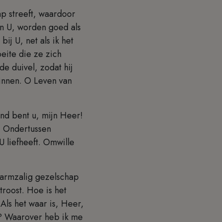
ap streeft, waardoor
an U, worden goed als
ij U, net als ik het
eite die ze zich
e duivel, zodat hij
innen. O Leven van
nd bent u, mijn Heer!
. Ondertussen
 liefheeft. Omwille
 armzalig gezelschap
roost. Hoe is het
Als het waar is, Heer,
ur? Waarover heb ik me