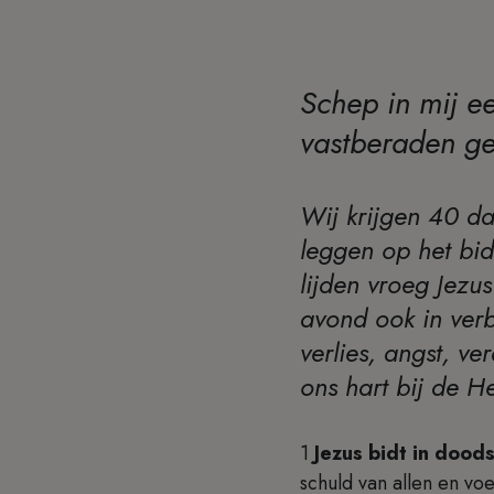
Schep in mij e
vastberaden ge
Wij krijgen 40 da
leggen op het bi
lijden vroeg Jez
avond ook in verb
verlies, angst, v
ons hart bij de 
1
Jezus bidt in doods
schuld van allen en voe