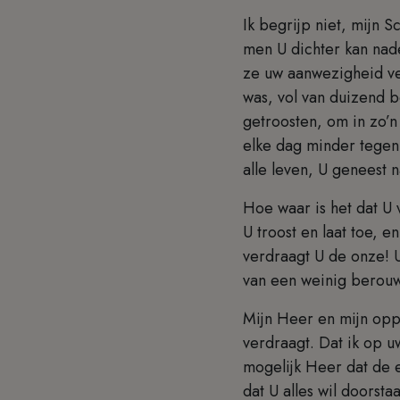
Ik begrijp niet, mijn 
men U dichter kan nade
ze uw aanwezigheid ver
was, vol van duizend 
getroosten, om in zo’n
elke dag minder tegen
alle leven, U geneest 
Hoe waar is het dat U
U troost en laat toe,
verdraagt U de onze! 
van een weinig berou
Mijn Heer en mijn opp
verdraagt. Dat ik op u
mogelijk Heer dat de e
dat U alles wil doorst