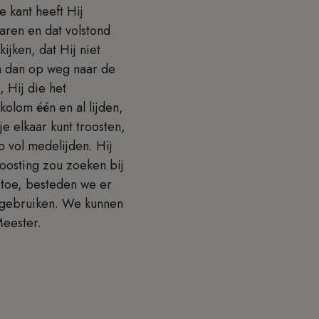
e kant heeft Hij
ren en dat volstond
ijken, dat Hij niet
m dan op weg naar de
, Hij die het
olom één en al lijden,
je elkaar kunt troosten,
o vol medelijden. Hij
troosting zou zoeken bij
 toe, besteden we er
g gebruiken. We kunnen
e Meester.