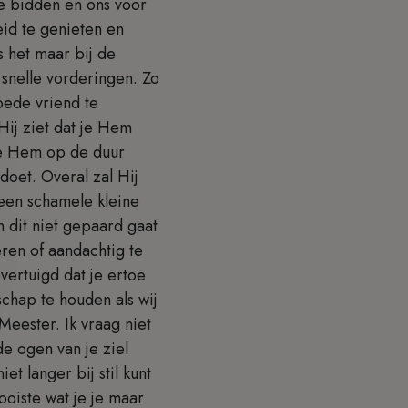
e bidden en ons voor
id te genieten en
s het maar bij de
 snelle vorderingen. Zo
goede vriend te
Hij ziet dat je Hem
je Hem op de duur
 doet. Overal zal Hij
 een schamele kleine
 dit niet gepaard gaat
ren of aandachtig te
vertuigd dat je ertoe
schap te houden als wij
eester. Ik vraag niet
de ogen van je ziel
et langer bij stil kunt
mooiste wat je je maar