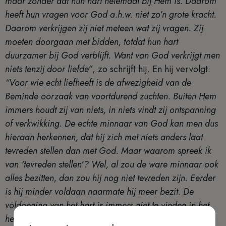
maar zonder dat hun hart helemaal bij Hem is. Daarom
heeft hun vragen voor God a.h.w. niet zo’n grote kracht.
Daarom verkrijgen zij niet meteen wat zij vragen. Zij
moeten doorgaan met bidden, totdat hun hart
duurzamer bij God verblijft. Want van God verkrijgt men
niets tenzij door liefde”
, zo schrijft hij. En hij vervolgt:
“Voor wie echt liefheeft is de afwezigheid van de
Beminde oorzaak van voortdurend zuchten. Buiten Hem
immers houdt zij van niets, in niets vindt zij ontspanning
of verkwikking. De echte minnaar van God kan men dus
hieraan herkennen, dat hij zich met niets anders laat
tevreden stellen dan met God. Maar waarom spreek ik
van ‘tevreden stellen’? Wel, al zou de ware minnaar ook
alles bezitten, dan zou hij nog niet tevreden zijn. Eerder
is hij minder voldaan naarmate hij meer bezit. De
voldoening van het hart is immers niet te vinden in het
hebben van dingen, maar in het vrij zijn van alles en in