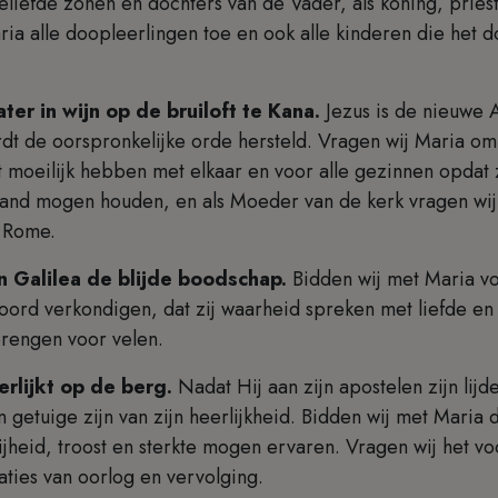
geliefde zonen en dochters van de Vader, als koning, pries
ia alle doopleerlingen toe en ook alle kinderen die het d
ter in wijn op de bruiloft te Kana.
Jezus is de nieuwe 
rdt de oorspronkelijke orde hersteld. Vragen wij Maria o
moeilijk hebben met elkaar en voor alle gezinnen opdat z
tand mogen houden, en als Moeder van de kerk vragen wi
n Rome.
n Galilea de blijde boodschap.
Bidden wij met Maria v
oord verkondigen, dat zij waarheid spreken met liefde e
brengen voor velen.
rlijkt op de berg.
Nadat Hij aan zijn apostelen zijn lij
getuige zijn van zijn heerlijkheid. Bidden wij met Maria d
jheid, troost en sterkte mogen ervaren. Vragen wij het vo
aties van oorlog en vervolging.