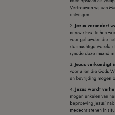
laten opstaan als veel
Vertrouwen wij aan Mar
ontvingen.
2.
Jezus verandert wa
nieuwe Eva. In hen wo
voor gehuwden die het 
stormachtige wereld s
synode deze maand i
3.
Jezus verkondigt i
voor allen die Gods W
en bevrijding mogen 
4.
Jezus wordt verhee
mogen enkelen van hen 
beproeving Jezus’ nabi
medechristenen in situ