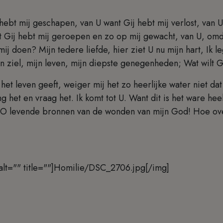
 hebt mij geschapen, van U want Gij hebt mij verlost, van U
 Gij hebt mij geroepen en zo op mij gewacht, van U, omda
mij doen? Mijn tedere liefde, hier ziet U nu mijn hart, Ik 
jn ziel, mijn leven, mijn diepste genegenheden; Wat wilt 
het leven geeft, weiger mij het zo heerlijke water niet dat
g het en vraag het. Ik komt tot U. Want dit is het ware he
 O levende bronnen van de wonden van mijn God! Hoe ove
.
alt="" title=""]Homilie/DSC_2706.jpg[/img]