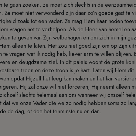
m te gaan zoeken, ze moet zich slechts in de eenzaamhe
n. Ze moet niet verwonderd zijn daar zo’n goede gast te 
righeid zoals tot een vader. Ze mag Hem haar noden toe
em vragen het te verhelpen. Als de Heer van hemel en aa
teken te geven van Zijn welbehagen en om zich in mijn ge
 Hem alleen te laten. Het zou niet goed zijn om op Zijn uit
m te vragen wat ik nodig heb, liever arm te willen blijven.
re en deugdzame ziel. In dit paleis woont de grote konin
 kostbare troon en deze troon is je hart. Laten wij Hem dit
n opdat Hijzelf het leeg kan maken en het kan versieren a
geren. Hij zal onze wil niet forceren, Hij neemt alleen m
zichzelf slechts helemaal aan ons wanneer wij onszelf he
 dat we onze Vader die we zo nodig hebben soms zo lang
de de dag, of doe het tenminste nu en dan.