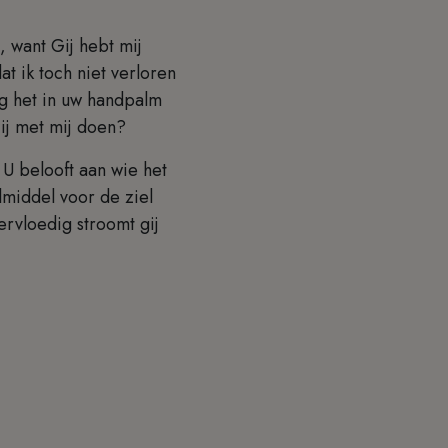
, want Gij hebt mij
t ik toch niet verloren
leg het in uw handpalm
Gij met mij doen?
 U belooft aan wie het
elmiddel voor de ziel
rvloedig stroomt gij