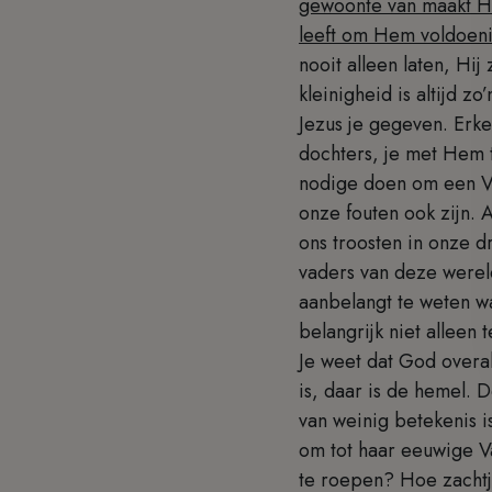
gewoonte van maakt Hem
leeft om Hem voldoeni
nooit alleen laten, Hij 
kleinigheid is altijd 
Jezus je gegeven. Erk
dochters, je met Hem 
nodige doen om een Vad
onze fouten ook zijn. 
ons troosten in onze d
vaders van deze werel
aanbelangt te weten wa
belangrijk niet alleen
Je weet dat God overal
is, daar is de hemel. 
van weinig betekenis i
om tot haar eeuwige Va
te roepen? Hoe zachtje