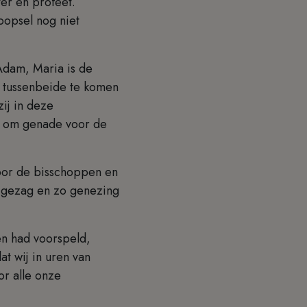
ter en profeet.
oopsel nog niet
Adam, Maria is de
m tussenbeide te komen
ij in deze
j om genade voor de
oor de bisschoppen en
n gezag en zo genezing
den had voorspeld,
at wij in uren van
or alle onze