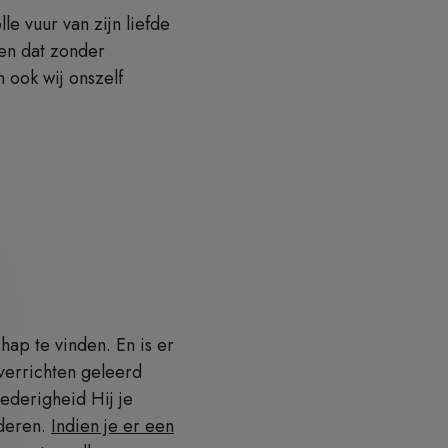
le vuur van zijn liefde
en dat zonder
 ook wij onszelf
chap te vinden. En is er
verrichten geleerd
nederigheid Hij je
jderen.
Indien je er een