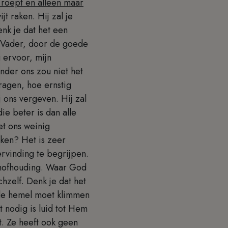
 roept en alleen maar
t raken. Hij zal je
Denk je dat het een
de Vader, door de goede
 ervoor, mijn
nder ons zou niet het
ragen, hoe ernstig
j ons vergeven. Hij zal
ie beter is dan alle
t ons weinig
eken? Het is zeer
ervinding te begrijpen.
n hofhouding. Waar God
hzelf. Denk je dat het
 de hemel moet klimmen
 nodig is luid tot Hem
t. Ze heeft ook geen