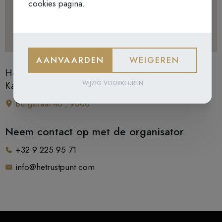
cookies pagina.
AANVAARDEN
WEIGEREN
Het Rustpunt | Samenkomst aan de
Karmelietenkerk
WIJZIG VOORKEUREN
Burgstraat 46 , 9000
Neem contact op met de organisator
+32 9 225 95 71
info@hetrustpunt.com