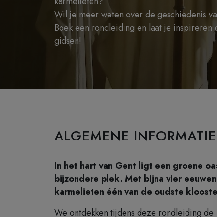
karmelieten?
Wil je meer weten over de geschiedenis van
Boek een rondleiding en laat je inspireren
gidsen!
ALGEMENE INFORMATIE
In het hart van Gent ligt een groene o
bijzondere plek. Met bijna vier eeuwe
karmelieten één van de oudste kloost
We ontdekken tijdens deze rondleiding de 