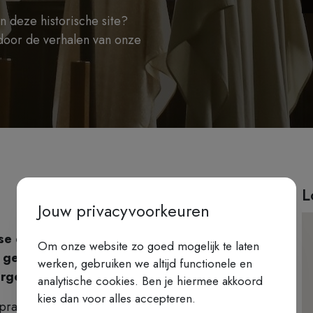
 deze historische site?
 door de verhalen van onze
L
Jouw privacyvoorkeuren
ase die deel uitmaakt van een
Om onze website zo goed mogelijk te laten
n geschiedenis vormen de paters
werken, gebruiken we altijd functionele en
ergemeenschappen van de stad.
analytische cookies. Ben je hiermee akkoord
kies dan voor alles accepteren.
prachtige kloostertuin en vernemen