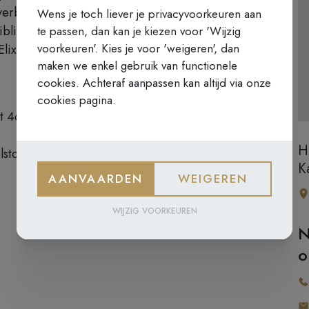
 verbleven. We bezoeken ook de kerk,
Wens je toch liever je privacyvoorkeuren aan
bibliotheek en de oude grafkelder. We
te passen, dan kan je kiezen voor 'Wijzig
voorkeuren'. Kies je voor 'weigeren', dan
 Elixir van de Karmel en een bezoekje
maken we enkel gebruik van functionele
cookies. Achteraf aanpassen kan altijd via onze
cookies pagina.
t 46)
H
lstoeltoegankelijk!
K
AANVAARDEN
WEIGEREN
WIJZIG VOORKEUREN
N
o