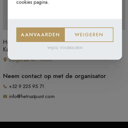
cookies pagina.
AANVAARDEN
WEIGEREN
Het Rustpunt | Samenkomst aan de
Karmelietenkerk
WIJZIG VOORKEUREN
Burgstraat 46 , 9000
Neem contact op met de organisator
+32 9 225 95 71
info@hetrustpunt.com