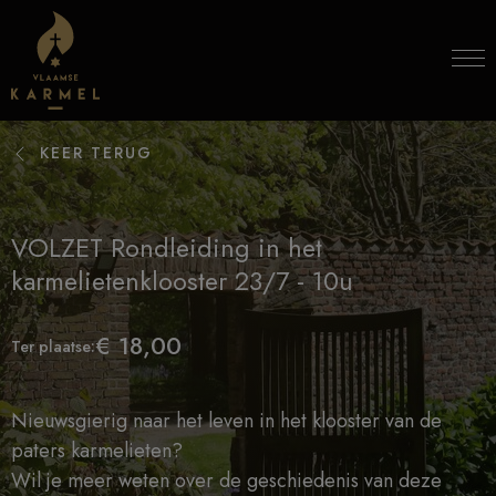
Skip to content
KEER TERUG
VOLZET Rondleiding in het
karmelietenklooster 23/7 - 10u
€ 18,00
Ter plaatse:
Nieuwsgierig naar het leven in het klooster van de
paters karmelieten?
Wil je meer weten over de geschiedenis van deze