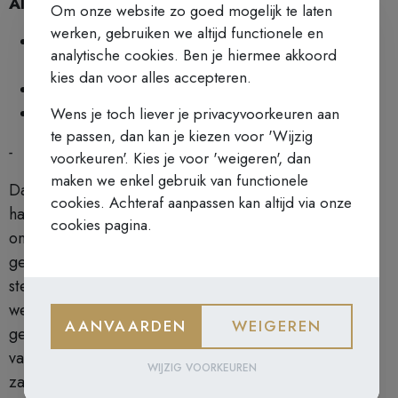
Algemeen
Om onze website zo goed mogelijk te laten
werken, gebruiken we altijd functionele en
Volgende sessies: 3 maart, 17 maart, 7 april, 21
analytische cookies. Ben je hiermee akkoord
april en 5 mei 2026
kies dan voor alles accepteren.
Eenmalige deelname is niet mogelijk
Avondsessie
- start om 19u30 – 21u30
Wens je toch liever je privacyvoorkeuren aan
te passen, dan kan je kiezen voor 'Wijzig
-
voorkeuren'. Kies je voor 'weigeren', dan
maken we enkel gebruik van functionele
Dankzij Gods werkzaamheid en onze zuiverheid van
cookies. Achteraf aanpassen kan altijd via onze
hart kan ons Jezusgebed dan zelfs overgaan in een
cookies pagina.
ononderbroken inwendig gebed waarbij God Zelf het
gebed in onze zielen voltrekt. Zo groeit gestaag een
steeds diepere verbondenheid met God. Iedereen is
welkom: of je nu al ervaring hebt met het innerlijk
AANVAARDEN
WEIGEREN
gebed, of nog zoekend bent. Kom mee op deze weg
van stilte en ontdek hoe God Zich laat vinden in het
WIJZIG VOORKEUREN
zachte ritme van adem en gebed.