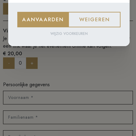
-
+
AANVAARDEN
WEIGEREN
Via streaming thuis (steuntarief)
WIJZIG VOORKEUREN
Je ontvangt voor aanvang van het evenement een mail met
een link waar je het evenement online kan volgen.
€ 20,00
-
+
Persoonlijke gegevens
Voornaam *
Familienaam *