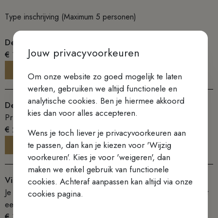
Type inschrijving (Maximum 5 personen)
Deelname ter plaatse
Jouw privacyvoorkeuren
€ 15,00
-
+
Om onze website zo goed mogelijk te laten
werken, gebruiken we altijd functionele en
analytische cookies. Ben je hiermee akkoord
Deelname ter plaatse (steuntarief)
kies dan voor alles accepteren.
Prijs met extra steun voor de Karmel
€ 25,00
Wens je toch liever je privacyvoorkeuren aan
-
+
te passen, dan kan je kiezen voor 'Wijzig
voorkeuren'. Kies je voor 'weigeren', dan
maken we enkel gebruik van functionele
Via streaming thuis
cookies. Achteraf aanpassen kan altijd via onze
Je ontvangt voor aanvang van het evenement een mail met
cookies pagina.
een link waar je het evenement online kan volgen.
€ 10,00