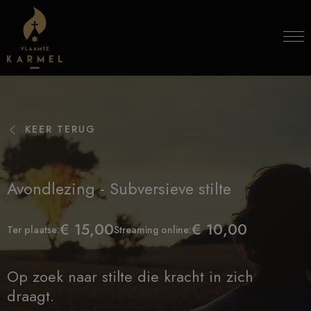
Skip to content
KEER TERUG
Avondlezing - Subversieve stilte
€ 15,00
€ 10,00
Ter plaatse:
Streaming online:
Op zoek naar stilte die kracht in zich
draagt.