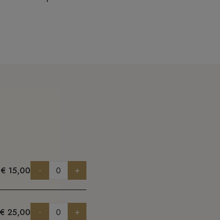
€ 15,00
-
+
€ 25,00
-
+