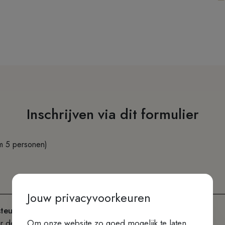
Inschrijven via dit formulier
um 5 personen)
Jouw privacyvoorkeuren
teuntarief)
Om onze website zo goed mogelijk te laten
or de Karmel