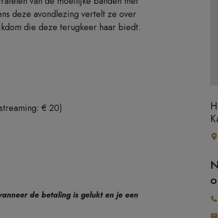
ntrafelen van de moeilijke banden met
ens deze avondlezing vertelt ze over
ijkdom die deze terugkeer haar biedt.
H
 streaming: € 20)
K
N
o
wanneer de betaling is gelukt en je een