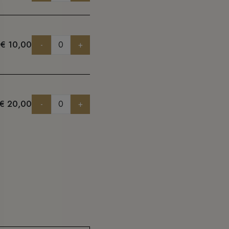
€ 10,00
-
+
€ 20,00
-
+