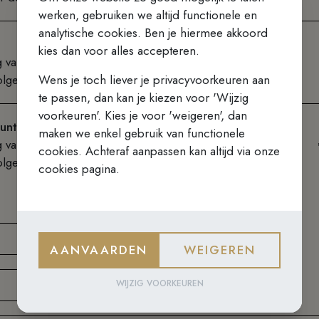
werken, gebruiken we altijd functionele en
analytische cookies. Ben je hiermee akkoord
kies dan voor alles accepteren.
g van het evenement een mail met een link waar je het
Wens je toch liever je privacyvoorkeuren aan
olgen.
te passen, dan kan je kiezen voor 'Wijzig
voorkeuren'. Kies je voor 'weigeren', dan
untarief)
maken we enkel gebruik van functionele
g van het evenement een mail met een link waar je het
cookies. Achteraf aanpassen kan altijd via onze
olgen.
cookies pagina.
AANVAARDEN
WEIGEREN
WIJZIG VOORKEUREN