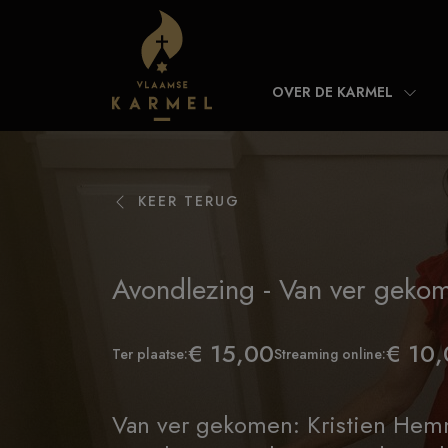
Skip to content
OVER DE KARMEL
KEER TERUG
Avondlezing - Van ver geko
€ 15,00
€ 10
Ter plaatse:
Streaming online:
Van ver gekomen: Kristien Hemm