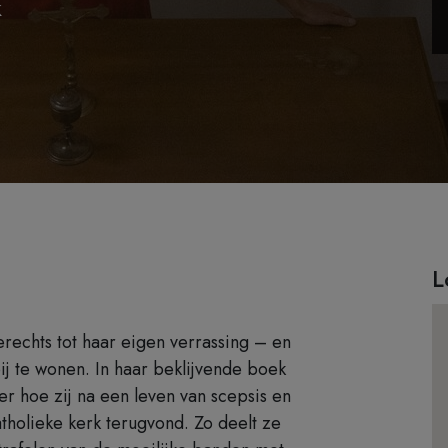
k
L
rechts tot haar eigen verrassing – en
j te wonen. In haar beklijvende boek
er hoe zij na een leven van scepsis en
atholieke kerk terugvond. Zo deelt ze