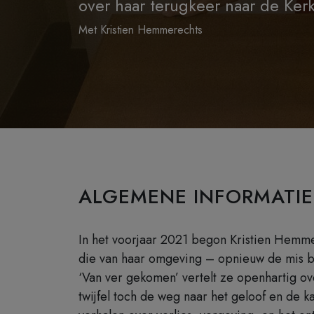
over haar terugkeer naar de Ker
Met Kristien Hemmerechts
ALGEMENE INFORMATIE
In het voorjaar 2021 begon Kristien Hemme
die van haar omgeving – opnieuw de mis bi
‘Van ver gekomen’ vertelt ze openhartig ov
twijfel toch de weg naar het geloof en de k