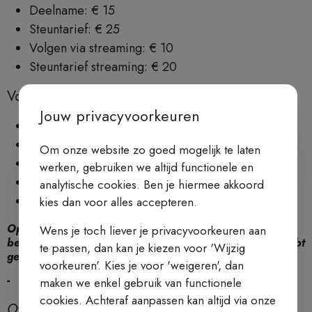
Deelname: € 15
Steuntarief: € 25
Volgen via streaming: € 10
Steuntarief streaming: € 20
Volgende data:
Jouw privacyvoorkeuren
Maandag 15 juni 2026
Donderdag 3 september 2026
Om onze website zo goed mogelijk te laten
Woensdag 16 september 2026
werken, gebruiken we altijd functionele en
Dinsdag 13 oktober 2026
analytische cookies. Ben je hiermee akkoord
Dinsdag 24 november 2026
kies dan voor alles accepteren.
Opgepast: jouw inschrijving is pas compleet wanneer de
Wens je toch liever je privacyvoorkeuren aan
betaling is gelukt en je een automatische bevestiging hebt
te passen, dan kan je kiezen voor 'Wijzig
gekregen!
voorkeuren'. Kies je voor 'weigeren', dan
-
maken we enkel gebruik van functionele
cookies. Achteraf aanpassen kan altijd via onze
Over Kolet Janssen