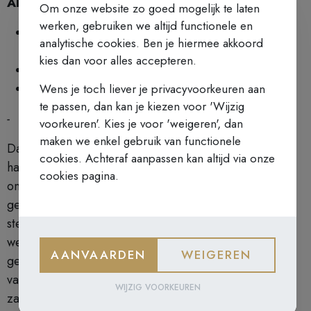
Algemeen
Om onze website zo goed mogelijk te laten
werken, gebruiken we altijd functionele en
Volgende sessies: 3 maart, 17 maart, 7 april, 21
analytische cookies. Ben je hiermee akkoord
april en 5 mei 2026
kies dan voor alles accepteren.
Eenmalige deelname is niet mogelijk
Namiddagsessie
- start om 14u30 – 16u30
Wens je toch liever je privacyvoorkeuren aan
te passen, dan kan je kiezen voor 'Wijzig
-
voorkeuren'. Kies je voor 'weigeren', dan
maken we enkel gebruik van functionele
Dankzij Gods werkzaamheid en onze zuiverheid van
cookies. Achteraf aanpassen kan altijd via onze
hart kan ons Jezusgebed dan zelfs overgaan in een
cookies pagina.
ononderbroken inwendig gebed waarbij God Zelf het
gebed in onze zielen voltrekt. Zo groeit gestaag een
steeds diepere verbondenheid met God. Iedereen is
welkom: of je nu al ervaring hebt met het innerlijk
AANVAARDEN
WEIGEREN
gebed, of nog zoekend bent. Kom mee op deze weg
van stilte en ontdek hoe God Zich laat vinden in het
WIJZIG VOORKEUREN
zachte ritme van adem en gebed.