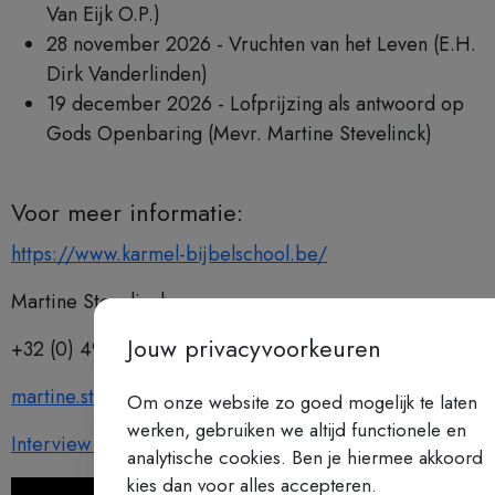
Van Eijk O.P.)
28 november 2026 - Vruchten van het Leven (E.H.
Dirk Vanderlinden)
19 december 2026 - Lofprijzing als antwoord op
Gods Openbaring (Mevr. Martine Stevelinck)
Voor meer informatie:
https://www.karmel-bijbelschool.be/
Martine Stevelinck
Jouw privacyvoorkeuren
+32 (0) 494 72 35 40
martine.stevelinck@telenet.be
Om onze website zo goed mogelijk te laten
werken, gebruiken we altijd functionele en
Interview bij Radio Maria
analytische cookies. Ben je hiermee akkoord
kies dan voor alles accepteren.