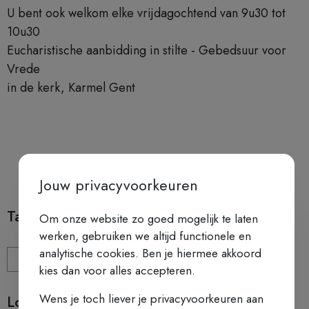
U bent ook welkom elke vrijdagochtend van 9u30 tot
10u30
Eucharistische aanbidding in stilte - Gebedsuur voor
Vrede
in de kerk, Karmel Gent
Jouw privacyvoorkeuren
Tags
Om onze website zo goed mogelijk te laten
werken, gebruiken we altijd functionele en
analytische cookies. Ben je hiermee akkoord
CHRISTELIJK GELOOF
EVANGELIE
kies dan voor alles accepteren.
Wens je toch liever je privacyvoorkeuren aan
Locatie