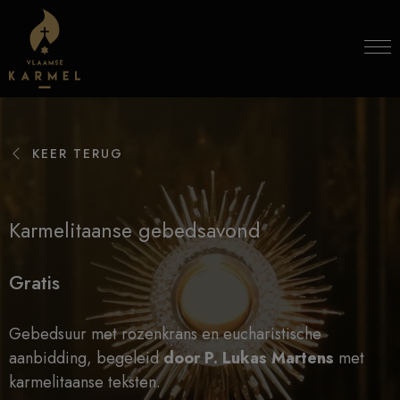
Skip to content
KEER TERUG
Karmelitaanse gebedsavond
Gratis
Gebedsuur met rozenkrans en eucharistische
aanbidding, begeleid
door P. Lukas Martens
met
karmelitaanse teksten.