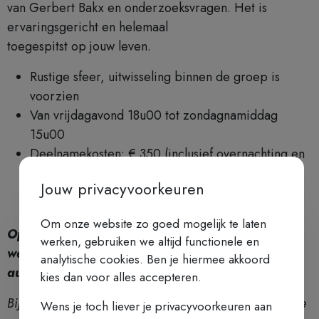
van Gerbert Bakx en onderzoeksvragen. Het is
ervaringsgericht en helemaal
toegespitst op jouw leven.
Rustige sfeer, uitwisseling binnen de groep is
voorzien
Van vrijdagavond 18u00 tot zondagnamiddag
15u00
Deelnamekosten: € 350 (inclusief overnachting en
alle maaltijden)
Jouw privacyvoorkeuren
Om onze website zo goed mogelijk te laten
Opgepast: jouw inschrijving is pas compleet
werken, gebruiken we altijd functionele en
wanneer de betaling is gelukt en je een
analytische cookies. Ben je hiermee akkoord
automatische bevestiging hebt gekregen!
kies dan voor alles accepteren.
Bij annulaties 14 dagen of minder voor aanvang van de
Wens je toch liever je privacyvoorkeuren aan