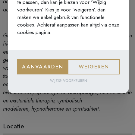
activiteit wordt er een administratiekost van € 50
te passen, dan kan je kiezen voor 'Wijzig
aangerekend.
voorkeuren'. Kies je voor 'weigeren', dan
maken we enkel gebruik van functionele
cookies. Achteraf aanpassen kan altijd via onze
cookies pagina.
Gerbert Bakx studeerde wetenschappen, geneeskunde en
filosofie en volgde
een nomadische, Darwinistische levensloop. Hij is
gefascineerd door het leven en door de vele manieren
AANVAARDEN
WEIGEREN
waarop mensen hun leven vorm geven. Hij legde zich
toe op psychotherapie en persoonlijke begeleiding met
WIJZIG VOORKEUREN
een speciale belangstelling voor
evolutionairepsychologie en antropologie, humanistische
en existentiële therapie, symbolisch
modelleren, hypnotherapie en spiritualiteit.
Locatie