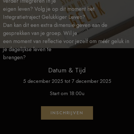
verder integreren in je
eigen leven? Volg je op dit moment het
Integratietraject Gelukkiger Leven?
Dan kan dit een extra dimensie geven aan de
gesprekken van je groep. Wil je
een moment van reflectie voor jezelf om méér geluk in
je dagelijkse leven te
brengen?
Datum & Tijd
5 december 2025 tot 7 december 2025
Start om 18:00u
INSCHRIJVEN